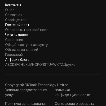
Контакты
О нас
Связаться
Сообщество
Гостевой пост
Отправить гостевой пост
Читать далее
Сравнение
Общий доступ к аккаунту
Обход ограничений
Глоссарий
Алфавит блога
A
B
C
D
E
F
G
H
I
J
K
L
M
N
O
P
Q
R
S
T
U
V
W
X
Y
Z
Другие
Copyright© DICloak Technology Limited
Условия предоставления
политика
услуг
конфиденциальности
Политике использования
Соглашение о возврата