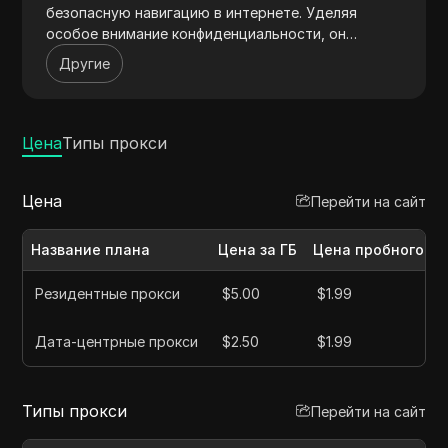
безопасную навигацию в интернете. Уделяя
особое внимание конфиденциальности, он
эффективно меняет IP-адреса для сокрытия
Другие
идентификационных данных пользователей.
Разработанный для маркетологов и аналитиков
данных, прокси KoCerRoxy обходит системы
обнаружения, позволяя проводить комплексный
Цена
Типы прокси
веб-скрейпинг. Его надежная инфраструктура
обеспечивает стабильный и высокоскоростной
Цена
Перейти на сайт
доступ, что идеально подходит для
конкурентного анализа. Уверенно работайте с
прокси KoCerRoxy для надежной анонимности.
Название плана
Цена за ГБ
Цена пробного па
Резидентные прокси
$5.00
$1.99
Дата-центрные прокси
$2.50
$1.99
Типы прокси
Перейти на сайт