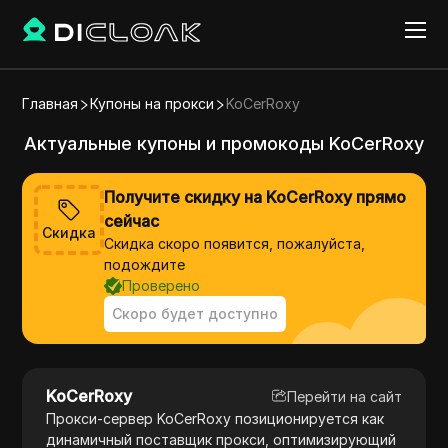
Главная
Купоны на прокси
KoCerRoxy
Актуальные купоны и промокоды KoCerRoxy
Получите скидку на KoCerRoxy прямо
сейчас
Скидка
Скидка скоро появится, пожалуйста,
подождите
Проверено
Скоро будет доступно
KoCerRoxy
Перейти на сайт
Прокси-сервер KoCerRoxy позиционируется как
динамичный поставщик прокси, оптимизирующий