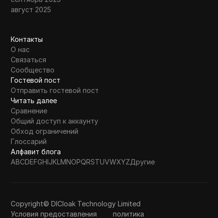
август 2025
Контакты
О нас
Связаться
Сообщество
Гостевой пост
Отправить гостевой пост
Читать далее
Сравнение
Общий доступ к аккаунту
Обход ограничений
Глоссарий
Алфавит блога
A
B
C
D
E
F
G
H
I
J
K
L
M
N
O
P
Q
R
S
T
U
V
W
X
Y
Z
Другие
Copyright© DICloak Technology Limited
Условия предоставления
политика