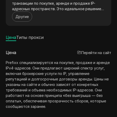
транзакции по покупке, аренде и продаже IP-
адресных пространств. Это идеальное решение
для компаний, сталкивающихся со сложностями
Другие
управления IP-ресурсами, и предлагает
экспертные знания в области управления
репутацией и мониторинга черных списков.
Опытная команда Prefixx гарантирует
Цена
Типы прокси
соблюдение этических и юридических норм,
предоставляя всестороннюю поддержку на
Цена
Перейти на сайт
глобальном рынке IP.
Prefixx специализируется на покупке, продаже и аренде
IPv4-адресов. Они предлагают широкий спектр услуг,
включая брокерские услуги по IP, управление
репутацией и долгосрочные договоры аренды. Цены не
указаны на сайте и обычно зависят от конкретных
требований и объема необходимых IP-адресов. Они
работают на основе принципа «без выигрыша — без
оплаты», обеспечивая прозрачность сборов, которые
сообщаются заранее.