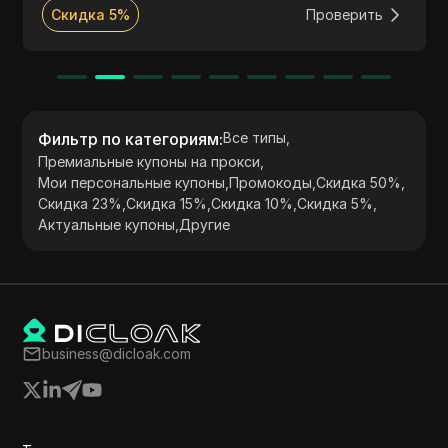
маркетинговых исследований и доступа к
Скидка 5%
Проверить
ограниченному контенту.
Фильтр по категориям
:
Все типы
,
Премиальные купоны на прокси
,
Мои персональные купоны
,
Промокоды
,
Скидка 50%
,
Скидка 23%
,
Скидка 15%
,
Скидка 10%
,
Скидка 5%
,
Актуальные купоны
,
Другие
business@dicloak.com