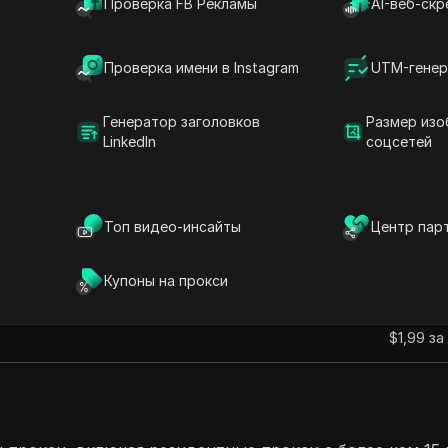
Проверка FB Рекламы
AI-веб-скр
бширным глобальным охватом и высокой производите
одящие для веб-скрейпинга, управления социальными 
иями. Сервис поддерживает протоколы HTTP, HTTPS 
Проверка имени в Instagram
UTM-генер
ацию с различными инструментами. Их квалифицирова
 делают их отличным выбором как для бизнеса, так и
Генератор заголовков
Размер изо
LinkedIn
соцсетей
Топ видео-инсайты
Центр пар
Купоны на прокси
Цена за
$1,99 за