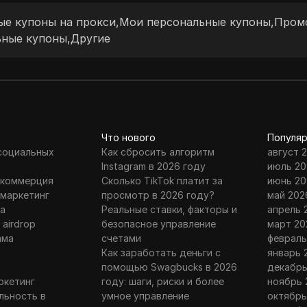
е купоны на прокси
,
Мои персональные купоны
,
Пром
ьные купоны
,
Другие
Что нового
Популяр
 социальных
Как сбросить алгоритм
август 
Instagram в 2026 году
июль 20
 коммерция
Сколько TikTok платит за
июнь 20
 маркетинг
просмотр в 2026 году?
май 202
а
Реальные ставки, факторы и
апрель 
 airdrop
безопасное управление
март 20
ама
счетами
февраль
г
Как заработать деньги с
январь 
помощью Swagbucks в 2026
декабрь
ркетинг
году: шаги, риски и более
ноябрь 
льность в
умное управление
октябрь