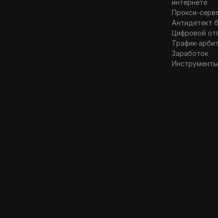
интернете
Прокси-серв
Антидетект 
Цифровой от
Трафик-арби
Заработок
Инструменты