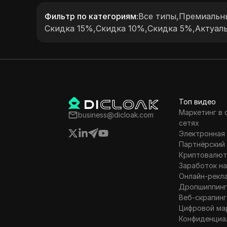
ту.
Фильтр по категориям
:
Все типы
,
Премиальны
Скидка 15%
,
Скидка 10%
,
Скидка 5%
,
Актуал
ость
roxy
Топ видео
Маркетинг в
business@dicloak.com
сетях
Электронная
Партнёрский
Криптовалют
Заработок на
Онлайн-рекл
Дропшиппин
Веб-скрапинг
Цифровой ма
Конфиденциа