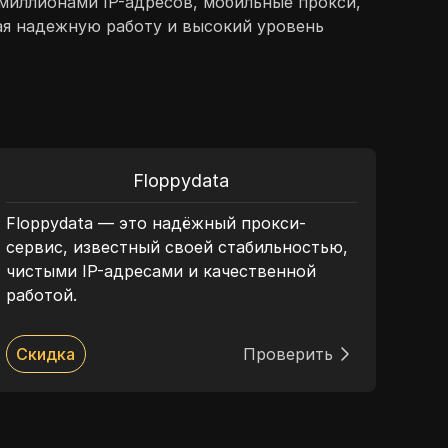
 миллионами IP-адресов, мобильные прокси,
ая надежную работу и высокий уровень
Floppydata
Floppydata — это надёжный прокси-
Благ
сервис, известный своей стабильностью,
реги
чистыми IP-адресами и качественной
пров
работой.
гара
успе
мод
Скидка
Проверить
Ск
анал
разр
кру
Thor