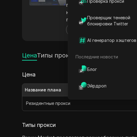
Проверка прокси
прокси. Известный своим о
надежные соединения, подх
Проверщик теневой
географическими ограничен
блокировки Twitter
планы и бесшовную интегр
Другие
методы выбора поставщиков
AI генератор хэштегов
Цена
Типы прокси
Последние новости
Блог
Цена
Эйрдроп
Название плана
Резидентные прокси
Типы прокси