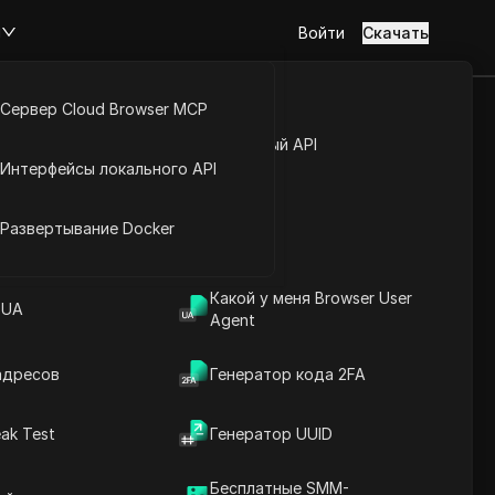
м
Войти
Скачать
Сервер Cloud Browser MCP
туп к аккаунту
Открытый API
 Market
Интерфейсы локального API
йс расширений
Развертывание Docker
Какой у меня Browser User
Скоро будет доступно
 UA
Agent
адресов
Генератор кода 2FA
ak Test
Генератор UUID
Перейти на сайт
, мобильные, дата-центрические и частные
Бесплатные SMM-