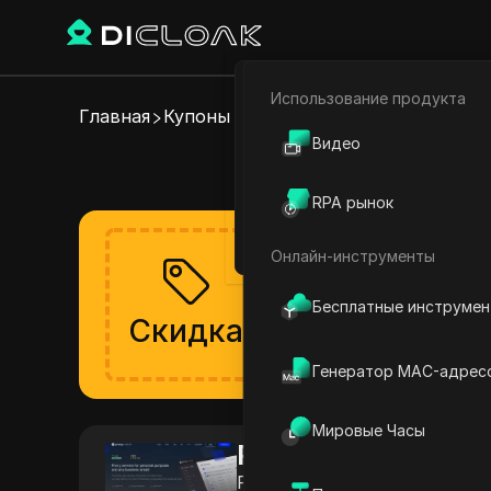
Использование продукта
Электронная коммерци
Главная
Купоны на прокси
Proxy Market
Видео
Актуал
Партнёрский маркетинг
RPA рынок
Веб-паук
Онлайн-инструменты
Получите скидку
Скидка скоро появится,
Бесплатные инструме
Скидка
Проверено
Генератор MAC-адрес
Мировые Часы
Proxy Market
Proxy Market предоставляе