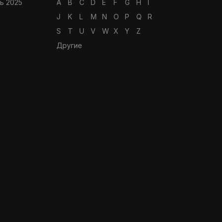
ь 2025
A
B
C
D
E
F
G
H
I
J
K
L
M
N
O
P
Q
R
S
T
U
V
W
X
Y
Z
Другие