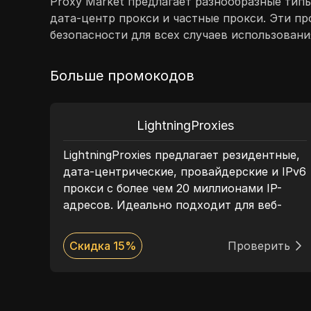
Proxy Market предлагает разнообразные типы
дата-центр прокси и частные прокси. Эти п
безопасности для всех случаев использовани
Больше промокодов
LightningProxies
ктр
LightningProxies предлагает резидентные,
дата-центрические, провайдерские и IPv6
прокси с более чем 20 миллионами IP-
адресов. Идеально подходит для веб-
-
скрейпинга и извлечения данных,
LightningProxies обеспечивает гибкое
ть
Скидка 15%
Проверить
ценообразование, высокоскоростные
соединения и круглосуточную поддержку.
ния