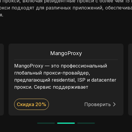
 прокси, включая резидентные прокси с более чем 15
рокси подходят для различных приложений, обеспечив
я.
MangoProxy
MangoProxy — это профессиональный
глобальный прокси-провайдер,
предлагающий residential, ISP и datacenter
прокси. Сервис поддерживает
динамические и статические IP-адреса,
протоколы HTTP и SOCKS5, гибкие
Скидка 20%
Проверить
модели оплаты и широкое географическое
покрытие. Mango Proxy подходит для веб-
скрапинга, рекламных платформ, SEO,
автоматизации и мультиаккаунтинга.