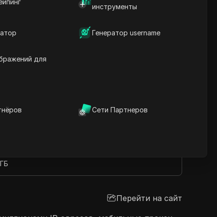
ейпинг
инструменты
льностью, Proxy Market обеспечивает
сетями и доступа к контенту с
и SOCKS5, предлагая гибкие тарифные
атор
Генератор username
нная поддержка клиентов и этичные
 для частных лиц.
бражений для
тнёров
Сети Партнеров
Перейти на сайт
 ГБ
 ГБ
Перейти на сайт