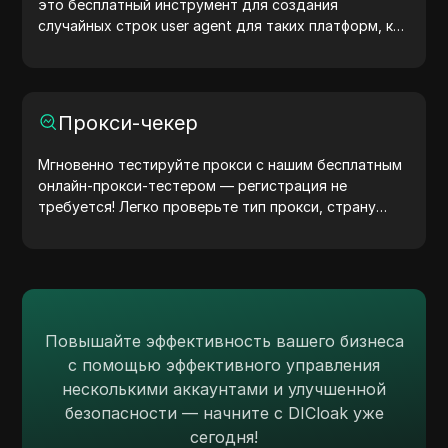
это бесплатный инструмент для создания
случайных строк user agent для таких платформ, как
Windows, macOS, Android, iOS и Linux. Эти строки
передают информацию об устройстве и браузере
на серверы, помогая тестировать сайты, проверять
совместимость и оптимизировать разработку.
Прокси-чекер
Упростите свои рабочие процессы — начните
генерировать user agents уже сегодня!
Мгновенно тестируйте прокси с нашим бесплатным
онлайн-прокси-тестером — регистрация не
требуется! Легко проверьте тип прокси, страну
прокси, местоположение прокси, часовой пояс
прокси и многое другое.
Повышайте эффективность вашего бизнеса
с помощью эффективного управления
несколькими аккаунтами и улучшенной
безопасности — начните с DICloak уже
сегодня!