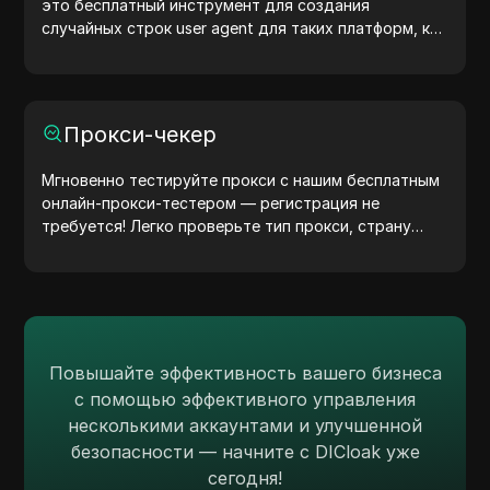
это бесплатный инструмент для создания
случайных строк user agent для таких платформ, как
Windows, macOS, Android, iOS и Linux. Эти строки
передают информацию об устройстве и браузере
на серверы, помогая тестировать сайты, проверять
совместимость и оптимизировать разработку.
Прокси-чекер
Упростите свои рабочие процессы — начните
генерировать user agents уже сегодня!
Мгновенно тестируйте прокси с нашим бесплатным
онлайн-прокси-тестером — регистрация не
требуется! Легко проверьте тип прокси, страну
прокси, местоположение прокси, часовой пояс
прокси и многое другое.
Повышайте эффективность вашего бизнеса
с помощью эффективного управления
несколькими аккаунтами и улучшенной
безопасности — начните с DICloak уже
сегодня!