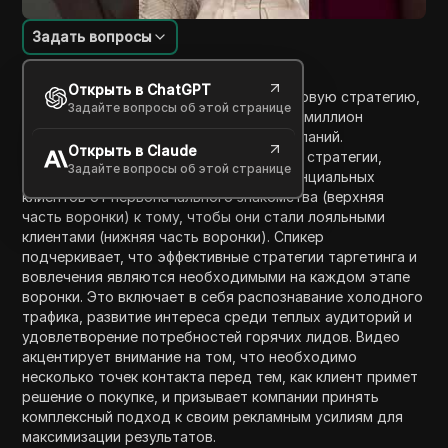
Задать вопросы
Введение в содержание
Открыть в ChatGPT
Видео обсуждает ключевую маркетинговую стратегию,
Задайте вопросы об этой странице
которая отличает успешные бренды на миллион
долларов от неудачных рекламных кампаний.
Открыть в Claude
Подчеркивая важность полной воронки стратегии,
Задайте вопросы об этой странице
спикер объясняет, как направлять потенциальных
клиентов от первоначального знакомства (верхняя
часть воронки) к тому, чтобы они стали лояльными
клиентами (нижняя часть воронки). Спикер
подчеркивает, что эффективные стратегии таргетинга и
вовлечения являются необходимыми на каждом этапе
воронки. Это включает в себя распознавание холодного
трафика, развитие интереса среди теплых аудиторий и
удовлетворение потребностей горячих лидов. Видео
акцентирует внимание на том, что необходимо
несколько точек контакта перед тем, как клиент примет
решение о покупке, и призывает компании принять
комплексный подход к своим рекламным усилиям для
максимизации результатов.