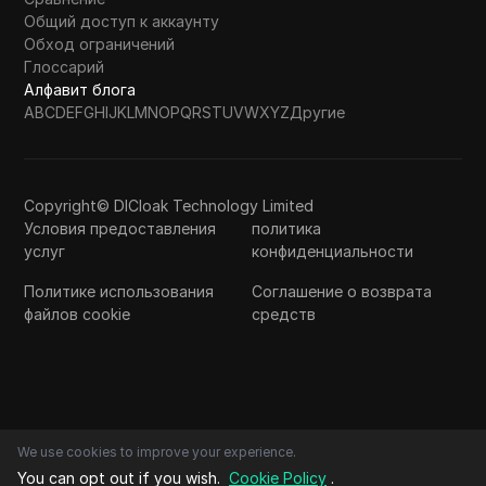
Общий доступ к аккаунту
Обход ограничений
Глоссарий
Алфавит блога
A
B
C
D
E
F
G
H
I
J
K
L
M
N
O
P
Q
R
S
T
U
V
W
X
Y
Z
Другие
Copyright© DICloak Technology Limited
Условия предоставления
политика
услуг
конфиденциальности
Политике использования
Соглашение о возврата
файлов cookie
средств
We use cookies to improve your experience.
You can opt out if you wish.
Cookie Policy
.