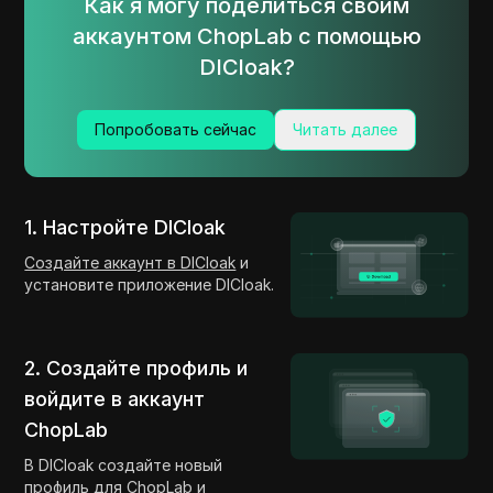
Как я могу поделиться своим
аккаунтом ChopLab с помощью
DICloak?
Попробовать сейчас
Читать далее
1. Настройте DICloak
Создайте аккаунт в DICloak
и
установите приложение DICloak.
2. Создайте профиль и
войдите в аккаунт
ChopLab
В DICloak создайте новый
профиль для ChopLab и