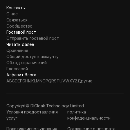
Контакты
О нас
Связаться
Сообщество
Гостевой пост
Отправить гостевой пост
Читать далее
Сравнение
Общий доступ к аккаунту
Обход ограничений
Глоссарий
Алфавит блога
A
B
C
D
E
F
G
H
I
J
K
L
M
N
O
P
Q
R
S
T
U
V
W
X
Y
Z
Другие
Copyright© DICloak Technology Limited
Условия предоставления
политика
услуг
конфиденциальности
Политике использования
Соглашение о возврата