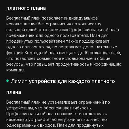
платного плана
Бесплатный план позволяет индивидуальное
использование без ограничения по количеству
пользователей, в то время как Профессиональный план
предназначен для одного пользователя. План для
продвинутых пользователей также поддерживает
одного пользователя, но предлагает дополнительные
функции. Командный план вмещает до 10 пользователей,
что позволяет совместное использование и общие
ресурсы, что повышает продуктивность и координацию
команды.
Лимит устройств для каждого платного
плана
Бесплатный план не устанавливает ограничений по
устройствам, что обеспечивает гибкость.
Профессиональный план позволяет использовать
несколько устройств, но не уточняет количество
одновременных входов. План для продвинутых