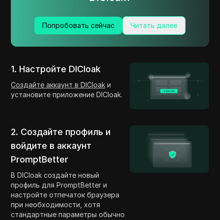
Попробовать сейчас
Читать далее
1. Настройте DICloak
Создайте аккаунт в DICloak
и
установите приложение DICloak.
2. Создайте профиль и
войдите в аккаунт
PromptBetter
В DICloak создайте новый
профиль для PromptBetter и
настройте отпечаток браузера
при необходимости, хотя
стандартные параметры обычно