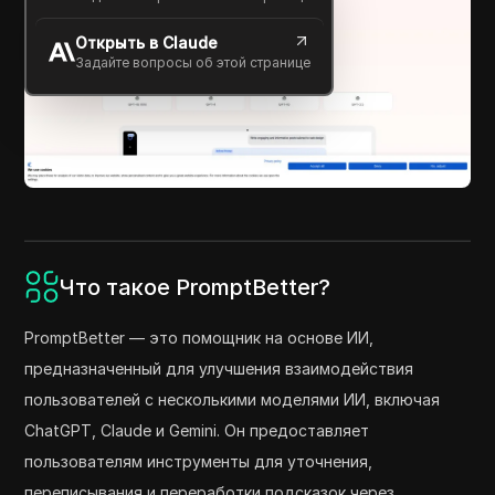
Открыть в Claude
Задайте вопросы об этой странице
Что такое PromptBetter?
PromptBetter — это помощник на основе ИИ,
предназначенный для улучшения взаимодействия
пользователей с несколькими моделями ИИ, включая
ChatGPT, Claude и Gemini. Он предоставляет
пользователям инструменты для уточнения,
переписывания и переработки подсказок через