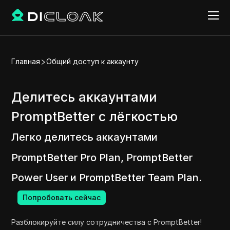
Главная
Общий доступ к аккаунту
Делитесь аккаунтами
PromptBetter с лёгкостью
Легко делитесь аккаунтами
PromptBetter Pro Plan, PromptBetter
Power User и PromptBetter Team Plan.
Попробовать сейчас
Разблокируйте силу сотрудничества с PromptBetter!