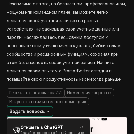
Независимо от того, на бесплатном, профессиональном,
мощном или командном плане, вы можете легко
делиться своей учетной записью на разных
устройствах, не раскрывая свои учетные данные или
пароли. Наслаждайтесь бесшовным доступом к
неограниченным улучшениям подсказок, библиотекам
сообщества и расширенным функциям, сохраняя при
этом безопасность своей учетной записи. Начните
делиться своим опытом с PromptBetter сегодня и
повышайте свою продуктивность как никогда раньше!
Генератор подсказок ИИ
Инженерия запросов
Искусственный интеллект помощник
Задать вопросы
Открыть в ChatGPT
Задайте вопросы об этой странице