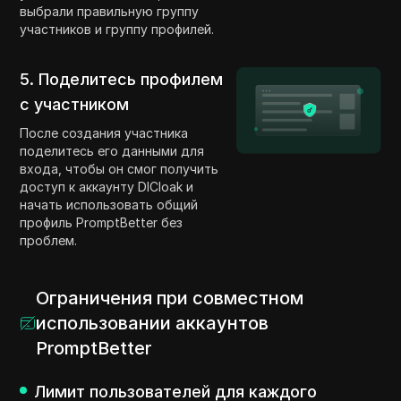
выбрали правильную группу
участников и группу профилей.
5. Поделитесь профилем
с участником
После создания участника
поделитесь его данными для
входа, чтобы он смог получить
доступ к аккаунту DICloak и
начать использовать общий
профиль PromptBetter без
проблем.
Ограничения при совместном
использовании аккаунтов
PromptBetter
Лимит пользователей для каждого