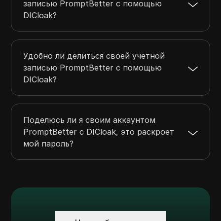
записью PromptBetter с помощью
DICloak?
Удобно ли делиться своей учетной
записью PromptBetter с помощью
DICloak?
Поделюсь ли я своим аккаунтом
PromptBetter с DICloak, это раскроет
мой пароль?