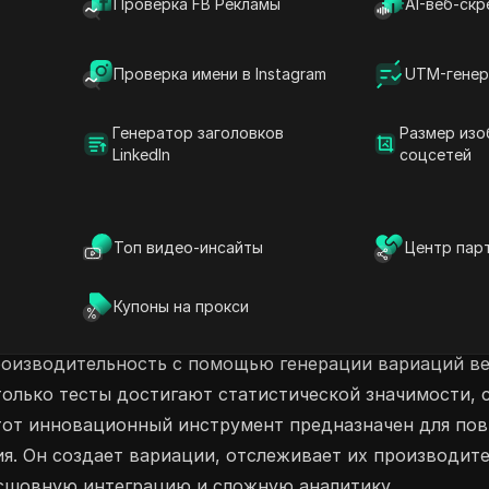
Проверка FB Рекламы
AI-веб-скр
ежемесячный план за 39 долларов или со
в месяц, делиться стало проще простого.
уже сегодня!
Проверка имени в Instagram
UTM-генер
Искусственный интеллект в маркетинге
Генератор заголовков
Размер изо
LinkedIn
соцсетей
ью ИИ
Искусственный интеллект в рекламе
Топ видео-инсайты
Центр пар
Купоны на прокси
роизводительность с помощью генерации вариаций веб
только тесты достигают статистической значимости,
Этот инновационный инструмент предназначен для по
ия. Он создает вариации, отслеживает их производит
есшовную интеграцию и сложную аналитику.