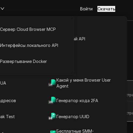
м
Войти
Скачать
Сервер Cloud Browser MCP
туп к аккаунту
Открытый API
Интерфейсы локального API
 лёгкостью
йс расширений
Развертывание Docker
Задать вопросы
Какой у меня Browser User
 UA
Agent
Открыть в ChatGPT
Задайте вопросы об этой стр
адресов
Генератор кода 2FA
Открыть в Claude
Задайте вопросы об этой стр
ak Test
Генератор UUID
Бесплатные SMM-