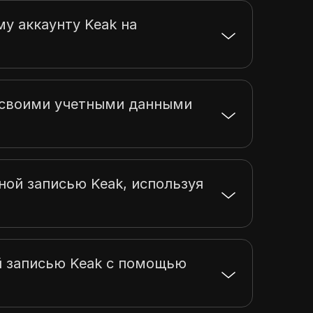
му аккаунту Keak на
ь своими учетными данными
ной записью Keak, используя
й записью Keak с помощью