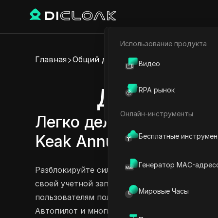
Использование продукта
Электронная коммерци
Главная
Общий доступ к аккаунту
Видео
Партнёрский маркетинг
Делитесь 
RPA рынок
Веб-паук
Онлайн-инструменты
Легко делитесь аккаун
Бесплатные инструме
Keak Annual
Попробовать сейчас
Генератор MAC-адрес
Разблокируйте силу сотрудничества с ежеме
своей учетной записью Keak без проблем на 
Мировые Часы
пользователям получать доступ к таким функ
Автопилот и многим другим, не раскрывая п