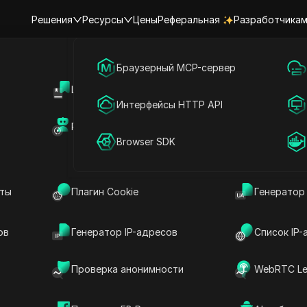
Решения
Ресурсы
Цены
Реферальная
Разработчика
я
Маркетинг в социальных сетях
Браузерный MCP-сервер
Центр поддержки
Общий дос
Онлайн-реклама
Интерфейсы HTTP API
аккаунтами Keak с
Рынок RPA (MCP)
Маркетпле
Общий доступ к аккаунту
Browser SDK
тами Keak Monthly и
нты
Плагин Cookie
Генератор
ов
Генератор IP-адресов
Список IP-
сячными и годовыми планами Keak! Делитесь
разных устройствах, позволяя нескольким
Проверка анонимности
WebRTC Le
циям, как Неограниченные AI Вариации,
ри этом учетные данные или пароли.