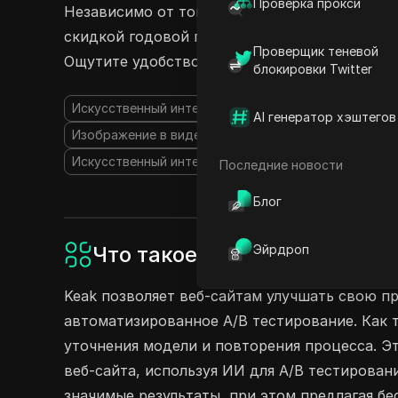
Проверка прокси
Независимо от того, выберете ли вы гибкий 
скидкой годовой план всего за 30 долларов 
Проверщик теневой
Ощутите удобство командной работы с Keak 
блокировки Twitter
Искусственный интеллект в цифровом маркетинге
AI генератор хэштегов
Изображение в видео
Генерация лидов с помощ
Искусственный интеллект для копирайтинга
Последние новости
Блог
Что такое Keak?
Эйрдроп
Keak позволяет веб-сайтам улучшать свою п
автоматизированное A/B тестирование. Как 
уточнения модели и повторения процесса. 
веб-сайта, используя ИИ для A/B тестирован
значимые результаты, при этом предлагая б