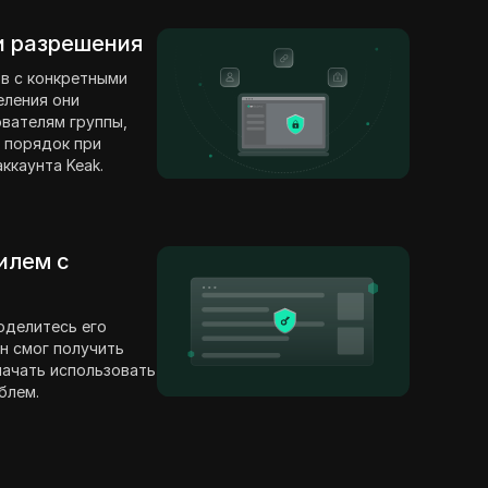
 и разрешения
в с конкретными
еления они
вателям группы,
 порядок при
ккаунта Keak.
илем с
оделитесь его
н смог получить
 начать использовать
блем.