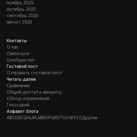
ноябрь 2025
октябрь 2025
сентябрь 2025
август 2025
Контакты
О нас
Связаться
Сообщество
Гостевой пост
Отправить гостевой пост
Читать далее
Сравнение
Общий доступ к аккаунту
Обход ограничений
Глоссарий
Алфавит блога
A
B
C
D
E
F
G
H
I
J
K
L
M
N
O
P
Q
R
S
T
U
V
W
X
Y
Z
Другие