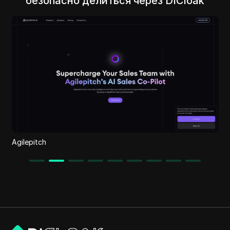
безопасно делиться через DICloak
KlipLab