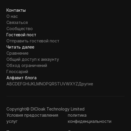
Контакты
О нас
Связаться
Сообщество
Гостевой пост
Отправить гостевой пост
Читать далее
Сравнение
Общий доступ к аккаунту
Обход ограничений
Глоссарий
Алфавит блога
A
B
C
D
E
F
G
H
I
J
K
L
M
N
O
P
Q
R
S
T
U
V
W
X
Y
Z
Другие
Copyright© DICloak Technology Limited
Условия предоставления
политика
услуг
конфиденциальности