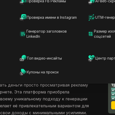
Проверка FB Рекламы
AI-веб-скр
 Slice
сс вывода средств
Проверка имени в Instagram
UTM-генер
тзывы
Генератор заголовков
Размер изо
ходов
LinkedIn
соцсетей
lice?
d Slice
сы
Топ видео-инсайты
Центр пар
ce
Купоны на прокси
онное веб-приложение, которое позволяет
Л
т
ать деньги просто просматривая рекламу
ернете. Эта платформа приобрела
своему уникальному подходу к генерации
делает её привлекательным вариантом для
ь свои доходы с минимальными усилиями.