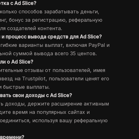
тка с Ad Slice?
есколько способов зарабатывать деньги,
нг, бонус за регистрацию, реферальную
ля создателей контента.
 и процесс вывода средств для Ad Slice?
т гибкие варианты выплат, включая PayPal и
льной суммой вывода всего 35 центов.
и о Ad Slice?
жительные отзывы от пользователей, имея
звезд на Trustpilot, пользователи ценят его
и быстрые выплаты.
вать свои доходы с Ad Slice?
ть доходы, держите расширение активным
дите время на популярных сайтах и
оединиться, используя вашу реферальную
о времени?