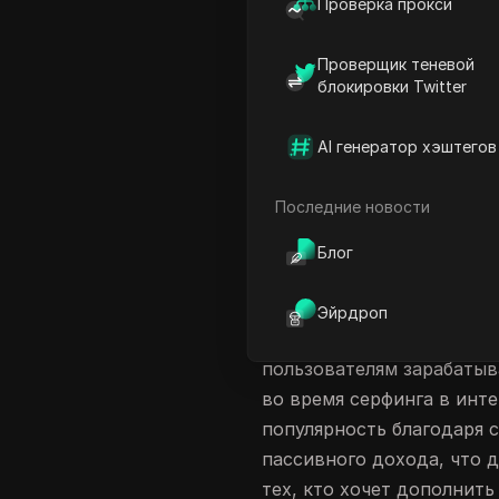
Проверка прокси
Потенциал заработка с Ad
Проверщик теневой
Способы оплаты и проце
блокировки Twitter
Опыт пользователей и о
Максимизация ваших до
AI генератор хэштегов
Стоит ли ваше время Ad S
Последние новости
Заключительные мысли о A
Часто задаваемые вопро
Блог
Введение в Ad Sli
Эйрдроп
Ad Slice — это инноваци
пользователям зарабатыв
во время серфинга в инт
популярность благодаря 
пассивного дохода, что 
тех, кто хочет дополнит