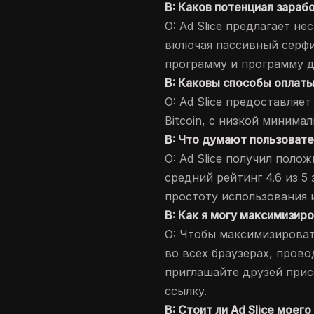
В: Каков потенциал зарабо
О: Ad Slice предлагает н
включая пассивный серфи
программу и программу д
В: Каковы способы оплаты
О: Ad Slice предоставляе
Bitcoin, с низкой минима
В: Что думают пользовател
О: Ad Slice получил поло
средний рейтинг 4.6 из 5 
простоту использования 
В: Как я могу максимизиро
О: Чтобы максимизирова
во всех браузерах, прово
приглашайте друзей прис
ссылку.
В: Стоит ли Ad Slice моег