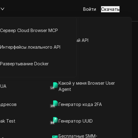
м
Войти
Скачать
Сервер Cloud Browser MCP
ги в
туп к аккаунту
Открытый API
Интерфейсы локального API
высокая
йс расширений
Развертывание Docker
.
Задать вопросы
Какой у меня Browser User
 UA
Agent
Открыть в ChatGPT
Copy Link
Задайте вопросы об этой странице
адресов
Генератор кода 2FA
Открыть в Claude
ak Test
Генератор UUID
Задайте вопросы об этой странице
Бесплатные SMM-