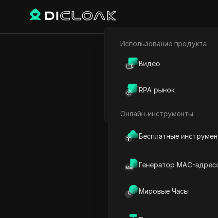
Использование продукта
Назад
Электронная коммерци
Видео
$25
Партнёрский маркетинг
Интерн
RPA рынок
Веб-паук
Онлайн-инструменты
Бесплатные инструме
Jessica Wardell
26 дек. 2024
2
минут
Генератор MAC-адрес
Введение в Ad Slice
Мировые Часы
Как работает Ad Slice
Начало работы с Ad Slice