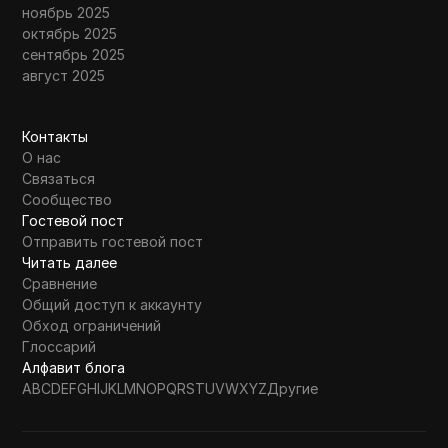
ноябрь 2025
октябрь 2025
сентябрь 2025
август 2025
Контакты
О нас
Связаться
Сообщество
Гостевой пост
Отправить гостевой пост
Читать далее
Сравнение
Общий доступ к аккаунту
Обход ограничений
Глоссарий
Алфавит блога
A
B
C
D
E
F
G
H
I
J
K
L
M
N
O
P
Q
R
S
T
U
V
W
X
Y
Z
Другие