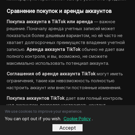
Сравнение покупок и аренды аккаунтов
Покупка аккаунта в TikTok или аренда
— важное
решение. Поначалу аренда учетных записей может
показаться более дешевым вариантом, но ей часто не
хватает долгосрочных преимуществ владения учетной
записью.
Аренда аккаунта TikTok
обычно не дает вам
полного контроля, и вы, возможно, не сможете
максимально использовать потенциал аккаунта.
Соглашения об аренде аккаунта TikTok
могут иметь
ограничения, такие как невозможность полностью
настроить аккаунт или внести постоянные изменения.
Покупка аккаунтов TikTok
дает вам полный контроль
над аккаунтом, позволяя настраивать контент,
We use cookies to improve your experience.
интегрировать
TikTok Shop
и выстраивать
You can opt out if you wish.
Cookie Policy
.
долгосрочную бизнес-стратегию.
Accept
Понимая соображения стоимости и сравнивая