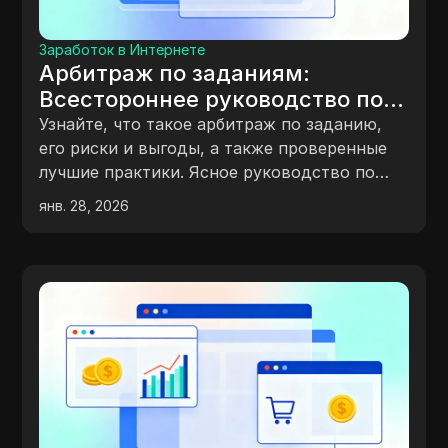
Заработок в Интернете
Арбитраж по заданиям:
Всестороннее руководство по
рискам, вознаграждениям и
Узнайте, что такое арбитраж по заданию,
лучшим практикам
его риски и выгоды, а также проверенные
лучшие практики. Ясное руководство по
безопасному заключению сделок и
янв. 28, 2026
уверенному масштабированию.