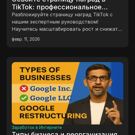
TikTok: профессиональное
руководство по
Разблокируйте страницу наград TikTok с
масштабируемому росту и
нашим экспертным руководством!
Научитесь масштабировать рост и снижать
снижению рисков
риски, при этом зарабатывая $50 за
февр. 11, 2026
рекомендацию.
Заработок в Интернете
Типы бизнеса и реорганизация