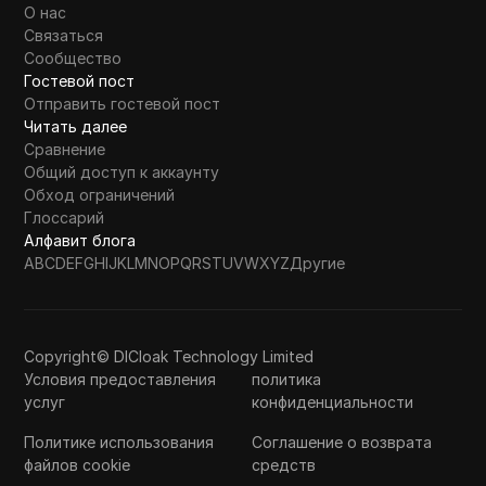
О нас
Связаться
Сообщество
Гостевой пост
Отправить гостевой пост
Читать далее
Сравнение
Общий доступ к аккаунту
Обход ограничений
Глоссарий
Алфавит блога
A
B
C
D
E
F
G
H
I
J
K
L
M
N
O
P
Q
R
S
T
U
V
W
X
Y
Z
Другие
Copyright© DICloak Technology Limited
Условия предоставления
политика
услуг
конфиденциальности
Политике использования
Соглашение о возврата
файлов cookie
средств