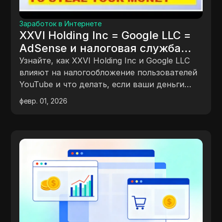
Заработок в Интернете
XXVI Holding Inc = Google LLC =
AdSense и налоговая служба
Калифорнии изымают деньги из
Узнайте, как XXVI Holding Inc и Google LLC
вашего банка
влияют на налогообложение пользователей
YouTube и что делать, если ваши деньги
были изъяты.
февр. 01, 2026