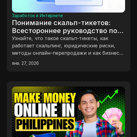
Заработок в Интернете
Понимание скальп-тикетов:
Всестороннее руководство по
скальпингу тикетов
Узнайте, что такое скальп-тикеты, как
работает скальпинг, юридические риски,
методы онлайн-перепродажи и как бизнесы
безопасно и эффективно управляют скальп-
янв. 27, 2026
тикетами.