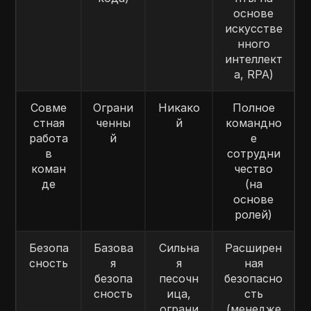
основе
искусстве
нного
интеллект
а, RPA)
Совме
Ограни
Никако
Полное
стная
ченны
й
командно
работа
й
е
в
сотрудни
коман
чество
де
(на
основе
ролей)
Безопа
Базова
Сильна
Расширен
сность
я
я
ная
безопа
песочн
безопасно
сность
ица,
сть
ограни
(менедже