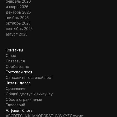
февраль 2026
январь 2026
декабрь 2025
ноябрь 2025
октябрь 2025
сентябрь 2025
август 2025
Контакты
О нас
Связаться
Сообщество
Гостевой пост
Отправить гостевой пост
Читать далее
Сравнение
Общий доступ к аккаунту
Обход ограничений
Глоссарий
Алфавит блога
A
B
C
D
E
F
G
H
I
J
K
L
M
N
O
P
Q
R
S
T
U
V
W
X
Y
Z
Другие