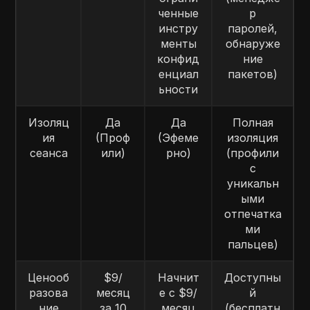
ченные
р
инстру
паролей,
менты
обнаруже
конфид
ние
енциал
пакетов)
ьности
Изоляц
Да
Да
Полная
ия
(Проф
(Эфеме
изоляция
сеанса
или)
рно)
(профили
с
уникальн
ыми
отпечатка
ми
пальцев)
Ценооб
$9/
Начнит
Доступны
разова
месяц
е с $9/
й
ние
за 10
месяц
(бесплатн