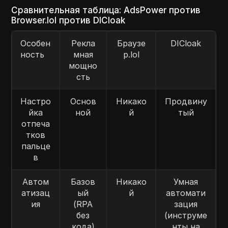
Сравнительная таблица: AdsPower против
Browser.lol против DICloak
Особен
Рекла
Браузе
DICloak
ность
мная
р.lol
мощно
сть
Настро
Основ
Никако
Продвину
йка
ной
й
тый
отпеча
тков
пальце
в
Автом
Базов
Никако
Умная
атизац
ый
й
автомати
ия
(RPA
зация
без
(инструме
кода)
нты на