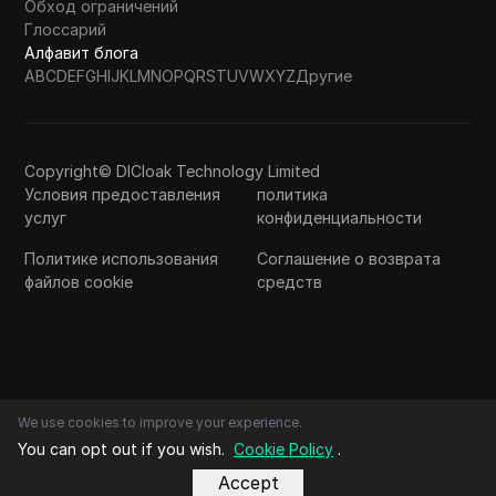
Обход ограничений
Глоссарий
Алфавит блога
A
B
C
D
E
F
G
H
I
J
K
L
M
N
O
P
Q
R
S
T
U
V
W
X
Y
Z
Другие
Copyright© DICloak Technology Limited
Условия предоставления
политика
услуг
конфиденциальности
Политике использования
Соглашение о возврата
файлов cookie
средств
We use cookies to improve your experience.
You can opt out if you wish.
Cookie Policy
.
Accept