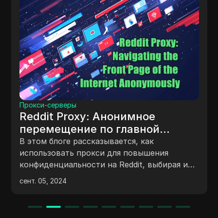
Прокси-серверы
Reddit Proxy: Анонимное
перемещение по главной
странице Интернета
В этом блоге рассказывается, как
использовать прокси для повышения
конфиденциальности на Reddit, выбирая и
настраивая их, с советами по анонимности
сент. 05, 2024
и рекомендуемым сервисам.