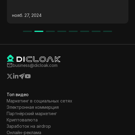
инструкции о том, как обновить кошелек
BSC, завершить верификацию KYC и
нояб. 27, 2024
вывести токены. Особое внимание
уделяется важности резервного
копирования приватных ключей,
обновлению приложения кошелька и
подтверждению электронной почты для
KYC. В видео также рекомендуется выбрать
лучшее время для выполнения KYC из-за
business@dicloak.com
высокой загруженности и предлагается
поддержка для любых вопросов или
недопониманий, связанных с токеном.
Топ видео
Маркетинг в социальных сетях
Электронная коммерция
Партнёрский маркетинг
Криптовалюта
Заработок на airdrop
Онлайн-реклама