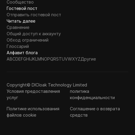
Сообщество
Гостевой пост
Отправить гостевой пост
Читать далее
Сравнение
Общий доступ к аккаунту
Обход ограничений
Глоссарий
Алфавит блога
A
B
C
D
E
F
G
H
I
J
K
L
M
N
O
P
Q
R
S
T
U
V
W
X
Y
Z
Другие
Copyright© DICloak Technology Limited
Условия предоставления
политика
услуг
конфиденциальности
Политике использования
Соглашение о возврата
файлов cookie
средств