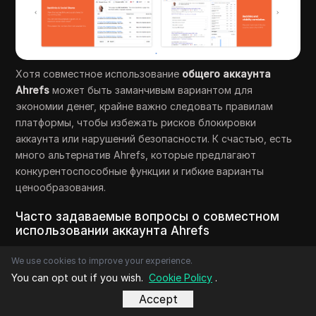
Хотя совместное использование
общего аккаунта
Ahrefs
может быть заманчивым вариантом для
экономии денег, крайне важно следовать правилам
платформы, чтобы избежать рисков блокировки
аккаунта или нарушений безопасности. К счастью, есть
много альтернатив Ahrefs, которые предлагают
конкурентоспособные функции и гибкие варианты
ценообразования.
Часто задаваемые вопросы о совместном
использовании аккаунта Ahrefs
Если вы рассматриваете возможность совместного
We use cookies to improve your experience.
использования
общего аккаунта Ahrefs
, важно
You can opt out if you wish.
Cookie Policy
.
понимать политику платформы и связанные с этим
Accept
потенциальные риски. Вот несколько часто задаваемых