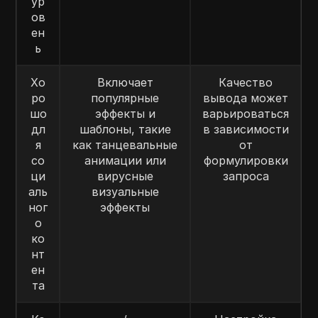
ур
ов
ен
ь
Хо
Включает
Качество
ро
популярные
вывода может
шо
эффекты и
варьироваться
дл
шаблоны, такие
в зависимости
я
как танцевальные
от
со
анимации или
формулировки
ци
вирусные
запроса
аль
визуальные
ног
эффекты
о
ко
нт
ен
та