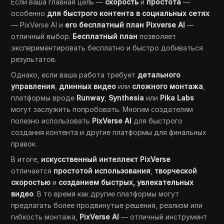
Если ваша главная цель —
скорость
и
простота
—
особенно
для быстрого контента в социальных сетях
— PixVerse AI и
его бесплатный план Pixverse AI
—
отличный выбор.
Бесплатный план
позволяет
экспериментировать бесплатно и быстро добиваться
результатов.
Однако, если ваша работа требует
детального
управления
,
длинных видео
или
сложного монтажа
,
платформы вроде
Runway
,
Synthesia
или
Pika Labs
могут заслужить попробовать. Многим создателям
полезно использовать
PixVerse AI
для быстрого
создания контента и другие платформы для финальных
правок.
В итоге,
искусственный интеллект PixVerse
отличается
простотой использования
,
творческой
скоростью
и
созданием быстрых, увлекательных
видео
. В то время как другие платформы могут
предлагать более продвинутые решения, реализм или
гибкость монтажа,
PixVerse AI
— отличный инструмент