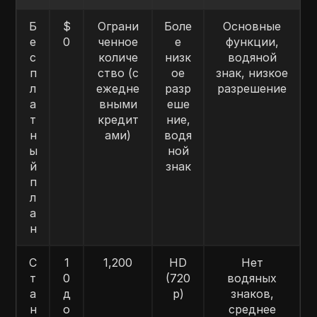
Б
$
Ограни
Боле
Основные
е
0
ченное
е
функции,
с
количе
низк
водяной
п
ство (с
ое
знак, низкое
л
ежедне
разр
разрешение
а
вными
еше
т
кредит
ние,
н
ами)
водя
ы
ной
й
знак
п
л
а
н
С
1
1,200
HD
Нет
т
0
(720
водяных
а
д
p)
знаков,
н
о
среднее