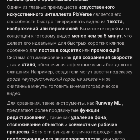
Одним из главных преимуществ
искусственного
искусственного интеллекта PixVerse
является его
способность быстро генерировать видео из
текста,
изображений или персонажей
. Вы можете перейти от
концепции к готовому видео
менее чем за 5 минут
, что
делает его идеальным для быстрых коротких клипов,
особенно для
постов в соцсетях
или
промоакций
.
Система оптимизирована как
для сохранения скорости
, так и
стиля
, обеспечивая эффектные клипы без долгого
ожидания. Например, создатели могут ввести подсказку
вроде «футуристический город на закате
» и за
считанные минуты готовить кинематографическое
видео.
Для сравнения, такие инструменты, как
Runway ML
,
предлагают более продвинутые
функции
редактирования
, такие как
удаление фона
,
отслеживание объектов
и
совместные рабочие
процессы
. Хотя эти функции отлично подходят для
профессионального видеопроизводства
, они часто