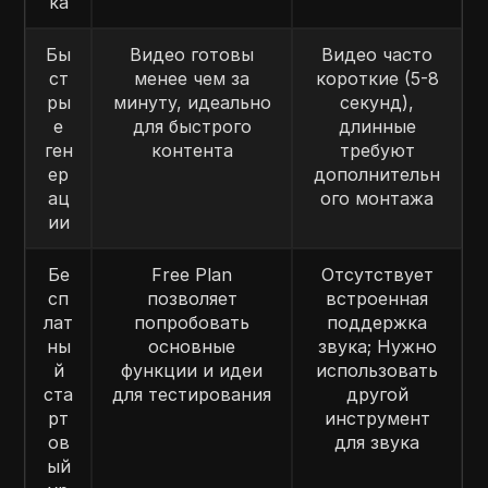
ка
Бы
Видео готовы
Видео часто
ст
менее чем за
короткие (5-8
ры
минуту, идеально
секунд),
е
для быстрого
длинные
ген
контента
требуют
ер
дополнительн
ац
ого монтажа
ии
Бе
Free Plan
Отсутствует
сп
позволяет
встроенная
лат
попробовать
поддержка
ны
основные
звука; Нужно
й
функции и идеи
использовать
ста
для тестирования
другой
рт
инструмент
ов
для звука
ый