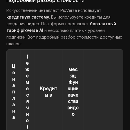
Подробный разбор стоимости
Искусственный интеллект PixVerse использует
кредитную систему
. Вы используете кредиты для
создания видео. Платформа предлагает
бесплатный
тариф pixverse AI
и несколько платных уровней
подписки. Вот подробный разбор стоимости доступных
планов:
(
е
Ц
ж
мес
е
е
яц
н
м
Фун
а
е
Кредит
кции
п
с
ы в
каче
л
я
ства
а
ч
виде
н
н
о
а
о
)