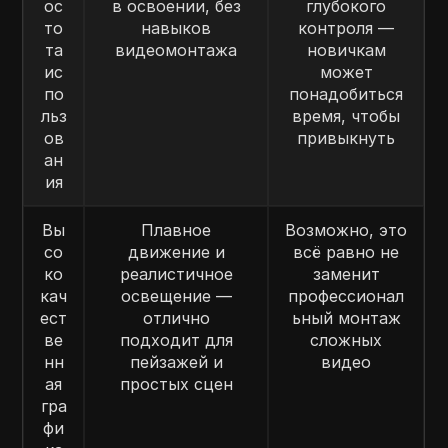
ос
в освоении, без
глубокого
то
навыков
контроля —
та
видеомонтажа
новичкам
ис
может
по
понадобиться
льз
время, чтобы
ов
привыкнуть
ан
ия
Вы
Плавное
Возможно, это
со
движение и
всё равно не
ко
реалистичное
заменит
кач
освещение —
профессионал
ест
отлично
ьный монтаж
ве
подходит для
сложных
нн
пейзажей и
видео
ая
простых сцен
гра
фи