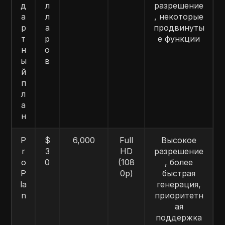
д
л
разрешение
а
л
, некоторые
р
а
продвинуты
т
р
е функции
н
о
ы
в
й
п
л
а
н
P
$
6,000
Full
Высокое
r
3
HD
разрешение
o
0
(108
, более
P
0p)
быстрая
la
генерация,
n
приоритетн
ая
поддержка