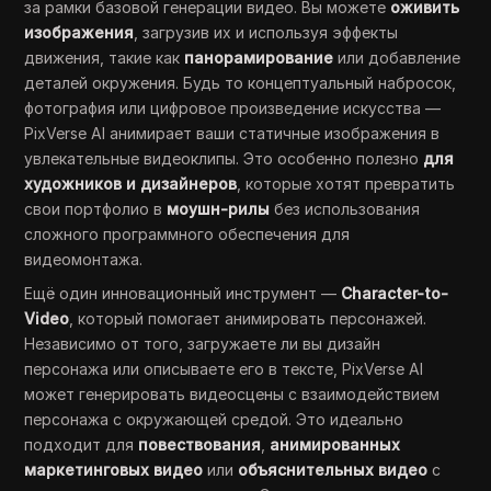
за рамки базовой генерации видео. Вы можете
оживить
изображения
, загрузив их и используя эффекты
движения, такие как
панорамирование
или добавление
деталей окружения. Будь то концептуальный набросок,
фотография или цифровое произведение искусства —
PixVerse AI анимирает ваши статичные изображения в
увлекательные видеоклипы. Это особенно полезно
для
художников и дизайнеров
, которые хотят превратить
свои портфолио в
моушн-рилы
без использования
сложного программного обеспечения для
видеомонтажа.
Ещё один инновационный инструмент —
Character-to-
Video
, который помогает анимировать персонажей.
Независимо от того, загружаете ли вы дизайн
персонажа или описываете его в тексте, PixVerse AI
может генерировать видеосцены с взаимодействием
персонажа с окружающей средой. Это идеально
подходит для
повествования
,
анимированных
маркетинговых видео
или
объяснительных видео
с