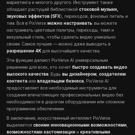
маркетинга и многого другого. Инструмент также
обладает растущей библиотекой
стоковой музыки,
звуковых эффектов (SFX
), переходов, фоновых петель и
тем. Всё в PixVerse
можно настраивать
: вы можете
настраивать цветовые палитры, переходы, темп и
визуальный стиль, чтобы сделать видео уникально
своим. Самое лучшее — можно даже выводить в
разрешении 4K
для высочайшего качества.
Эти функции делают PixVerse AI универсальным
решением для всех, кто хочет
быстро создавать видео
высокого качества
. Будь
вы дизайнером
,
создателем
контента
или
владельцем бизнеса
, PixVerse AI
предоставляет все необходимые инструменты для
создания впечатляющих профессиональных видео без
необходимости в дорогом оборудовании или сложном
программном обеспечении.
В заключение, искусственный интеллект PixVerse
выделяется
своими инновационными возможностями
,
возможностями кастомизации
и
креативными