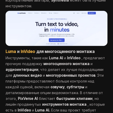
корпоративные аватары,
Synthesia
может быть лучшим
инструментом.
Luma
и
InVideo
для многосценного монтажа
Инструменты, такие как
Luma AI
и
InVideo
, предлагают
прочную поддержку
многосценного монтажа
и
аудиоинтеграции
, что делает их лучше подходящими
для
длинных видео
и
многоуровневых проектов
. Эти
платформы предоставляют больше контроля над
каждой сценой, включая
озвучку
,
субтитры
и
детализированные опции видеомонтажа. В отличие от
этого,
PixVerse AI
блистает
быстрыми клипами
, но
лишён продвинутых
инструментов монтажа
, которые
есть в
InVideo
и
Luma AI.
Если ваш проект требует