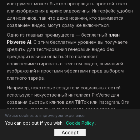
инструмент может быстро превращать простой текст
или изображения в яркие видеоклипы. Интерфейс удобен
для новичков, так что даже новички, кто занимается
созданием видео, могут сразу же включиться.
Одно из главных преимуществ — бесплатный
план
Pixverse AI
. С этим бесплатным уровнем вы получаете
кредиты для тестирования генерации видео без
предварительной оплаты. Это позволяет
поэкспериментировать с текстом-видео, анимацией
изображений и простыми эффектами перед выбором
платного тарифа.
Например, некоторые создатели социальных сетей
используют искусственный интеллект PixVerse для
создания быстрых клипов для TikTok или Instagram. Эти
короткие, креативные видео часто создаются за
We use cookies to improve your experience.
несколько секунд. Пользователи, желающие
You can opt out if you wish.
Cookie Policy
.
публиковать частый контент, находят такую скорость
полезной и экономит время.
Accept