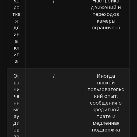
Ко
/
Настройка
ро
движений и
тка
переходов
я
камеры
дл
ограничена
ин
а
кл
ип
а
Ог
/
Иногда
ра
плохой
ни
пользовательс
че
кий опыт,
нн
сообщения о
ые
кредитной
ау
трате и
ди
медленная
ов
поддержка
ар