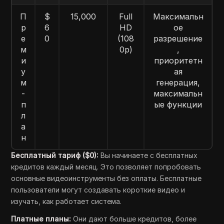
П
$
15,000
Full
Максимальн
р
6
HD
ое
е
0
(108
разрешение
м
0p)
,
и
приоритетн
у
ая
м
генерация,
-
максимальн
п
ые функции
л
а
н
Бесплатный тариф ($0):
Вы начинаете с бесплатных
кредитов каждый месяц. Это позволяет попробовать
основные видеоинструменты без оплаты. Бесплатные
пользователи могут создавать короткие видео и
изучать, как работает система.
Платные планы:
Они дают больше кредитов, более