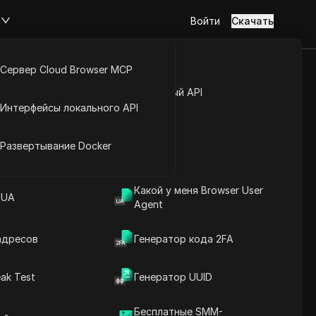
м
Войти
Скачать
Сервер Cloud Browser MCP
 смотря
туп к аккаунту
Открытый API
Интерфейсы локального API
 для
йс расширений
Развертывание Docker
Задать вопросы
Какой у меня Browser User
 UA
Agent
Открыть в ChatGPT
Copy Link
Задайте вопросы об этой странице
адресов
Генератор кода 2FA
Открыть в Claude
ak Test
Генератор UUID
Задайте вопросы об этой странице
Бесплатные SMM-