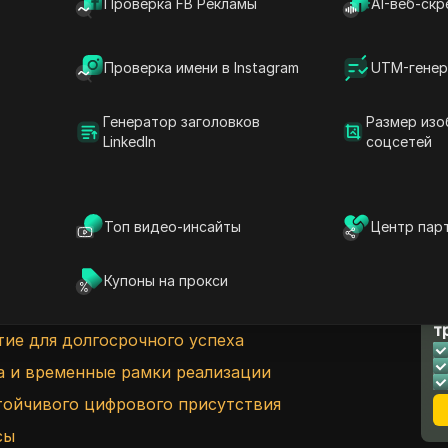
Проверка FB Рекламы
AI-веб-скр
етоды монетизации
ние финансовых показателей
Проверка имени в Instagram
UTM-генер
нтента: прибыльная возможность
Генератор заголовков
Размер изо
аспространения игрового контента
LinkedIn
соцсетей
облюдение норм
ного контента для диверсифицированного
Топ видео-инсайты
Центр пар
 устойчивого дохода
ента для успеха
Купоны на прокси
Л
аналитики для оптимизации
т
ие для долгосрочного успеха
а и временные рамки реализации
тойчивого цифрового присутствия
сы