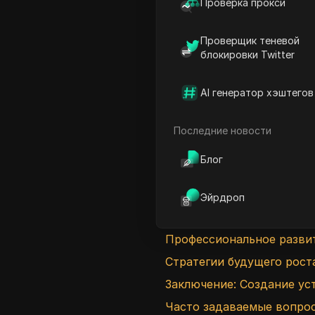
Проверка прокси
Этап третий: Сложные м
Проверщик теневой
Анализ доходов: Понима
блокировки Twitter
Оптимизация игрового ко
Расширенная стратегия р
AI генератор хэштегов
Управление рисками и с
Последние новости
Интеграция образователь
дохода
Блог
Создание сообщества для
Повышение качества конт
Эйрдроп
Внедрение продвинутой 
Профессиональное развит
Стратегии будущего рост
Заключение: Создание ус
Часто задаваемые вопро