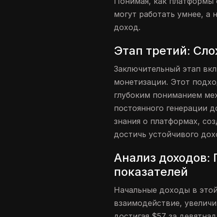
Понимая, как платформы 
могут работать умнее, а 
доход.
Этап третий: Сл
Заключительный этап вкл
монетизации. Этот подхо
глубоким пониманием мех
постоянного генерации д
знания о платформах, со
достичь устойчивого дох
Анализ доходов:
показателей
Начальные доходы в этой
взаимодействие, увеличи
достигая $57 за девятна