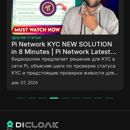
другие статьи
Pi Network KYC NEW SOLUTION
in 8 Minutes | Pi Network Latest
News Today | Pi Network KYC
Видеоролик предлагает решение для KYC в
New Update Pi Network KYC
сети Pi, объясняя шаги по проверке статуса
KYC и предстоящие проверки живости для
НОВОЕ РЕШЕНИЕ за 8 минут |
решения ожидающих и отклоненных KYC.
Последние новости Pi Network
дек. 07, 2024
Он обсуждает необходимость проверок
сегодня | Новое обновление Pi
живости для предотвращения
Network KYC
мошенничества и обеспечения честного
майнинга, с уведомлением всплывающего
окна, ожидаемым через 1-2 месяца для
выбранных пользователей. Обновление
направлено на подтверждение личности