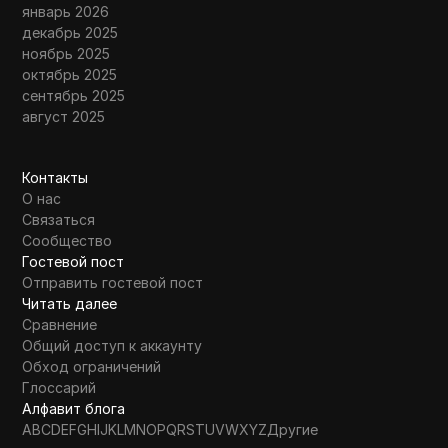
январь 2026
декабрь 2025
ноябрь 2025
октябрь 2025
сентябрь 2025
август 2025
Контакты
О нас
Связаться
Сообщество
Гостевой пост
Отправить гостевой пост
Читать далее
Сравнение
Общий доступ к аккаунту
Обход ограничений
Глоссарий
Алфавит блога
A
B
C
D
E
F
G
H
I
J
K
L
M
N
O
P
Q
R
S
T
U
V
W
X
Y
Z
Другие