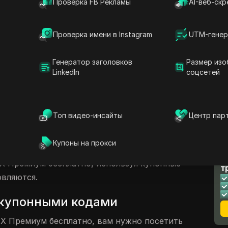
Проверка FB Рекламы
AI-веб-скр
понного кода
 задач
Проверка имени в Instagram
UTM-генер
 кода
Генератор заголовков
Размер изо
LinkedIn
соцсетей
сы
емиум
Топ видео-инсайты
Центр пар
льзователям ряд преимуществ, включая
вать посты и получить верификацию на
Купоны на прокси
ой как Twitter. Эта статья проведет вас
Л
 X Премиум бесплатно, используя купонные
т
овляются.
 купонными кодами
 X Премиум бесплатно, вам нужно посетить