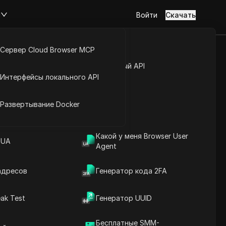
м
Войти
Скачать
Сервер Cloud Browser MCP
олучил
туп к аккаунту
Открытый API
Интерфейсы локального API
бного
йс расширений
Развертывание Docker
ы)
Задать вопросы
Какой у меня Browser User
 UA
Agent
Открыть в ChatGPT
Copy Link
Задайте вопросы об этой странице
адресов
Генератор кода 2FA
Открыть в Claude
ak Test
Генератор UUID
Задайте вопросы об этой странице
Бесплатные SMM-