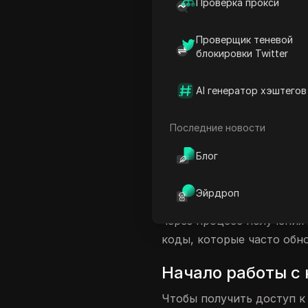
Проверка прокси
Разблокировка вашего ку
Проверщик теневой
Выполнение необходимых
блокировки Twitter
Обмен вашего купонного
Заключение
AI генератор хэштегов
Часто задаваемые вопро
Последние новости
Введение в X Пр
Блог
X Премиум предлагает по
возможность монетизиро
Эйрдроп
платформе, ранее известн
через процесс получения
коды, которые часто обн
Начало работы с
Чтобы получить доступ к