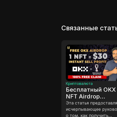
Связанные стат
Криптовалюта
ены
Бесплатный OKX $30
ать
NFT Airdrop
Криптов
Видео
Мгновенная Добыча |
о
Эта статья предоставляет
в air
Добыча OKX
исчерпывающее руководство
#krain
Этот ги
о том, как получить
 |
Exchange | Новая