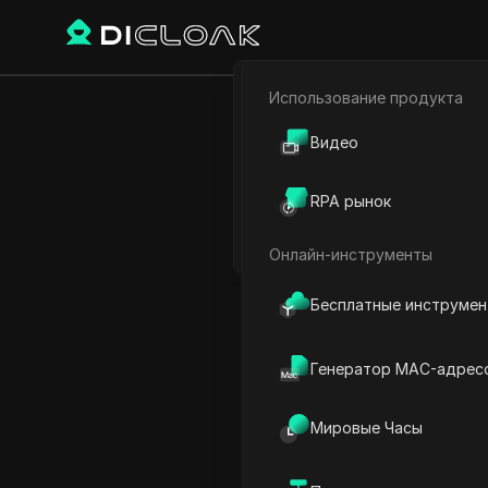
Использование продукта
Назад
Электронная коммерци
Видео
Получ
Партнёрский маркетинг
токен 
RPA рынок
Веб-паук
Онлайн-инструменты
Бесплатные инструме
Savannah Westwood
17 дек. 2024
2
минут
Генератор MAC-адрес
Введение в бесплатные 
Мировые Часы
Текущий рыночный обзор
Перспективные токены на