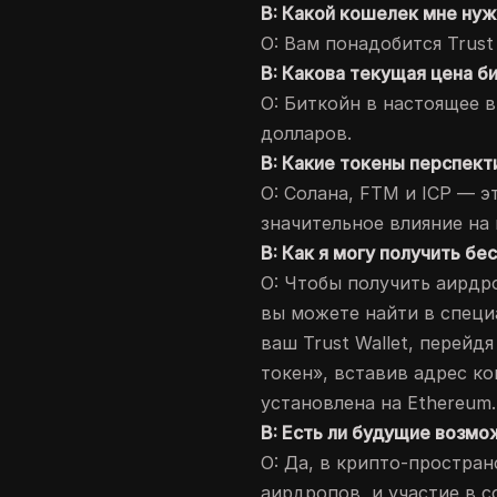
В: Какой кошелек мне нуж
О: Вам понадобится Trust
В: Какова текущая цена б
О: Биткойн в настоящее в
долларов.
В: Какие токены перспект
О: Солана, FTM и ICP — э
значительное влияние на 
В: Как я могу получить б
О: Чтобы получить аирдр
вы можете найти в специ
ваш Trust Wallet, перейд
токен», вставив адрес ко
установлена на Ethereum.
В: Есть ли будущие возм
О: Да, в крипто-простра
аирдропов, и участие в 