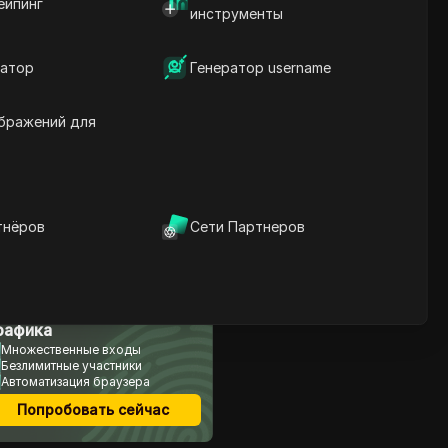
ейпинг
инструменты
Содержание
атор
Генератор username
Введение в бесплатные
аирдропы
бражений для
Текущий рыночный
обзор
Перспективные токены
на 2023 год
Как получить
бесплатный аирдроп
тнёров
Сети Партнеров
Будущие возможности
аирдропов
Заключение
учшее для арбитража
Часто задаваемые
вопросы
рафика
Множественные входы
Безлимитные участники
Автоматизация браузера
Попробовать сейчас