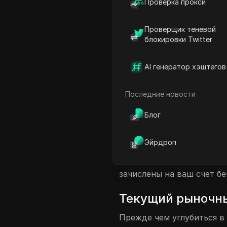
Проверка прокси
Как получить бесплатный
Проверщик теневой
Будущие возможности а
блокировки Twitter
Заключение
Часто задаваемые вопро
AI генератор хэштегов
Введение в бесп
Последние новости
Аирдропы — это захваты
Блог
криптовалюты получить то
рассмотрим совершенно б
Эйрдроп
инвестиций, позволяя ва
кошелек. Все, что вам нуж
зачислены на ваш счет бе
Текущий рыночны
Прежде чем углубиться в