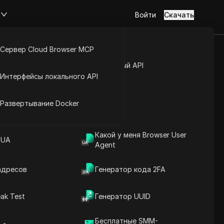
м
Войти
Скачать
Сервер Cloud Browser MCP
латный
туп к аккаунту
Открытый API
Интерфейсы локального API
венно в
йс расширений
Развертывание Docker
Задать вопросы
Какой у меня Browser User
 UA
Agent
Открыть в ChatGPT
Copy Link
Задайте вопросы об этой странице
адресов
Генератор кода 2FA
Открыть в Claude
ak Test
Генератор UUID
Задайте вопросы об этой странице
Бесплатные SMM-