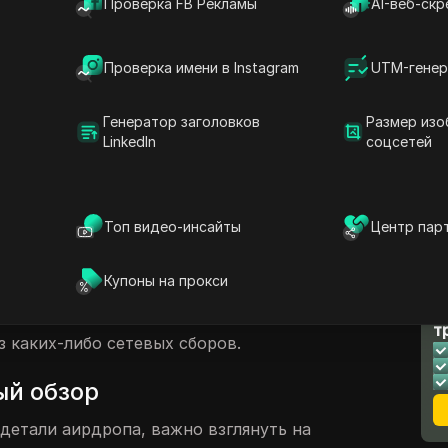
Проверка FB Рекламы
AI-веб-скр
 аирдроп
ирдропов
Проверка имени в Instagram
UTM-генер
Генератор заголовков
Размер изо
сы
LinkedIn
соцсетей
латные аирдропы
вающая возможность для энтузиастов
Топ видео-инсайты
Центр пар
кены, не тратя деньги. В этой статье мы
есплатный аирдроп, который не требует
Купоны на прокси
м получать токены напрямую в ваш
Л
но, это Trust Wallet, и токены будут
т
з каких-либо сетевых сборов.
й обзор
 детали аирдропа, важно взглянуть на