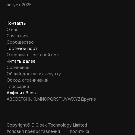
август 2025
Контакты
О нас
Связаться
Сообщество
Гостевой пост
Отправить гостевой пост
Читать далее
Сравнение
Общий доступ к аккаунту
Обход ограничений
Глоссарий
Алфавит блога
A
B
C
D
E
F
G
H
I
J
K
L
M
N
O
P
Q
R
S
T
U
V
W
X
Y
Z
Другие
Copyright© DICloak Technology Limited
Условия предоставления
политика