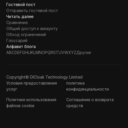
Гостевой пост
Отправить гостевой пост
Читать далее
Сравнение
Общий доступ к аккаунту
Обход ограничений
Глоссарий
Алфавит блога
A
B
C
D
E
F
G
H
I
J
K
L
M
N
O
P
Q
R
S
T
U
V
W
X
Y
Z
Другие
Copyright© DICloak Technology Limited
Условия предоставления
политика
услуг
конфиденциальности
Политике использования
Соглашение о возврата
файлов cookie
средств