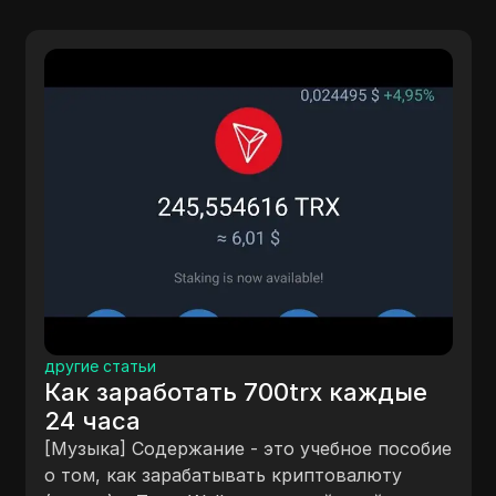
другие с
Потер
телег
е статьи
Dogs 
NCoin в
 заработать 700trx каждые
Заявл
пользов
часа
мем-мон
$BON
ыка] Содержание - это учебное пособие
названн
м, как зарабатывать криптовалюту
пользов