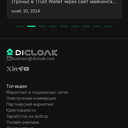
ны) в Trust Wallet через сайт майнинга.
Coin в т
о объясняет шаги по депонированию,
ежеднев
 30, 2024
дек. 06, 
ду и заработку бонусов за
могут з
лашение друзей. Также подчеркивается
ежеднев
ость проведения исследований перед
Участие
стированием в любой сайт.
официал
источни
business@dicloak.com
Топ видео
Маркетинг в социальных сетях
Электронная коммерция
Партнёрский маркетинг
Криптовалюта
Заработок на airdrop
Онлайн-реклама