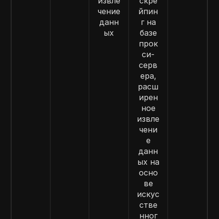
извле
скре
чение
йпин
данн
г на
ых
базе
прок
си-
серв
ера,
расш
ирен
ное
извле
чени
е
данн
ых на
осно
ве
искус
стве
нног