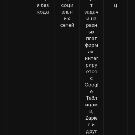
я без
соци
т
ц
кода
альн
задач
ых
и на
сетей
разн
ых
плат
форм
ах,
интег
риру
ется
с
Googl
e
Табл
ицам
и,
Zapie
r и
друг