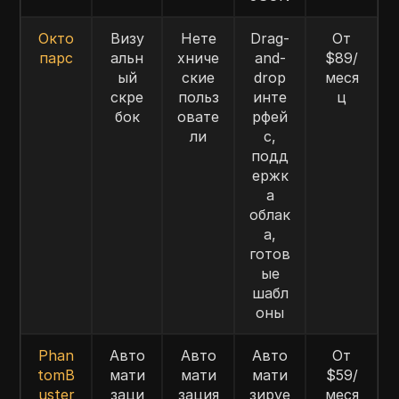
Окто
Визу
Нете
Drag-
От
парс
альн
хниче
and-
$89/
ый
ские
drop
меся
скре
польз
инте
ц
бок
овате
рфей
ли
с,
подд
ержк
а
облак
а,
готов
ые
шабл
оны
Phan
Авто
Авто
Авто
От
tomB
мати
мати
мати
$59/
uster
заци
зация
зируе
меся