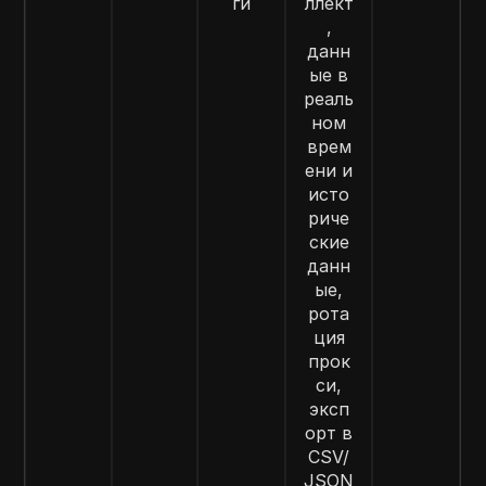
ги
ллект
,
данн
ые в
реаль
ном
врем
ени и
исто
риче
ские
данн
ые,
рота
ция
прок
си,
эксп
орт в
CSV/
JSON