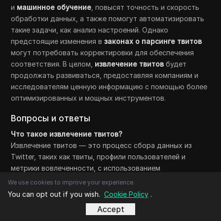
и
машинное обучение
, повысят точность и скорость
обработки данных, а также помогут автоматизировать
такие задачи, как анализ настроений. Однако
предстоящие изменения в
законах о парсинге твитов
могут потребовать корректировки для обеспечения
соответствия. В целом,
извлечение твитов
будет
продолжать развиваться, предоставляя компаниям и
исследователям ценную информацию с помощью более
оптимизированных и мощных инструментов.
Вопросы и ответы
Что такое извлечение твитов?
Извлечение твитов — это процесс сбора данных из
Twitter, таких как твиты, профили пользователей и
метрики вовлеченности, с использованием
инструментов или языков программирования, таких как
We use cookies to improve your experience.
Python.
You can opt out if you wish.
Cookie Policy
.
Законно ли собирать данные Twitter?
Accept
Да, сбор данных Twitter может быть законным, если вы