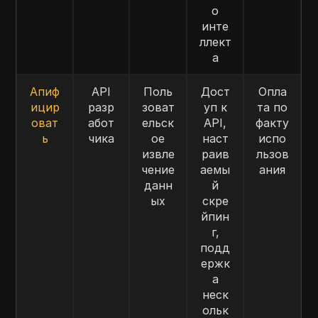
о
инте
ллект
а
Апиф
API
Поль
Дост
Опла
ицир
разр
зоват
уп к
та по
оват
абот
ельск
API,
факту
ь
чика
ое
наст
испо
извле
раив
льзов
чение
аемы
ания
данн
й
ых
скре
йпин
г,
подд
ержк
а
неск
ольк