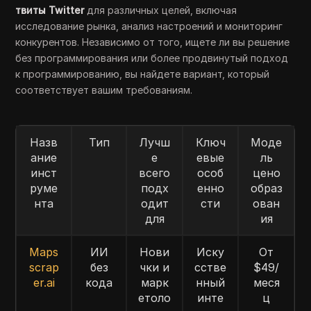
твиты Twitter
для различных целей, включая
исследование рынка, анализ настроений и мониторинг
конкурентов. Независимо от того, ищете ли вы решение
без программирования или более продвинутый подход
к программированию, вы найдете вариант, который
соответствует вашим требованиям.
Назв
Тип
Лучш
Ключ
Моде
ание
е
евые
ль
инст
всего
особ
цено
руме
подх
енно
образ
нта
одит
сти
ован
для
ия
Maps
ИИ
Нови
Иску
От
scrap
без
чки и
сстве
$49/
er.ai
кода
марк
нный
меся
етоло
инте
ц