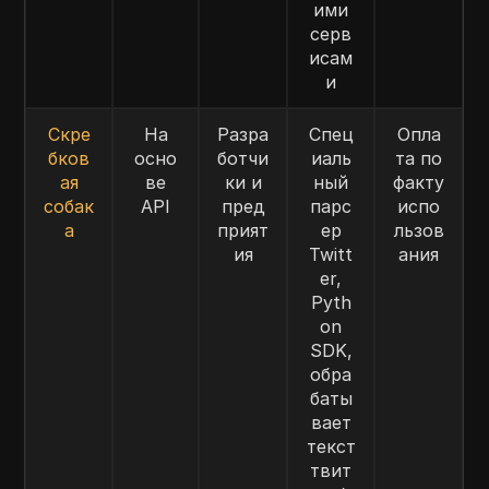
ими
серв
исам
и
Скре
На
Разра
Спец
Опла
бков
осно
ботчи
иаль
та по
ая
ве
ки и
ный
факту
собак
API
пред
парс
испо
а
прият
ер
льзов
ия
Twitt
ания
er,
Pyth
on
SDK,
обра
баты
вает
текст
твит