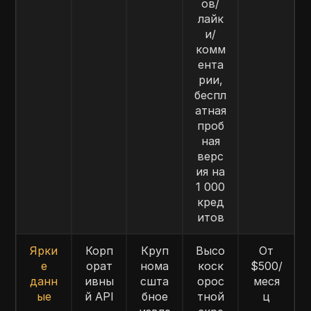
ов/
лайк
и/
комм
ента
рии,
беспл
атная
проб
ная
верс
ия на
1 000
кред
итов
Ярки
Корп
Круп
Высо
От
е
орат
нома
коск
$500/
данн
ивны
сшта
орос
меся
ые
й API
бное
тной
ц