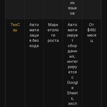
их
язык
ов
ТехС
Авто
Марк
Авто
От
ау
мати
етоло
мати
$49/
заци
ги
зируе
меся
я без
роста
т
ц
кода
сбор
данн
ых,
интег
риру
ется
с
Googl
e
Sheet
s,
эксп