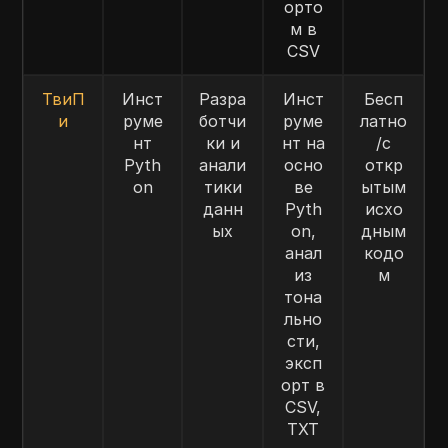
орто
м в
CSV
ТвиП
Инст
Разра
Инст
Бесп
и
руме
ботчи
руме
латно
нт
ки и
нт на
/с
Pyth
анали
осно
откр
on
тики
ве
ытым
данн
Pyth
исхо
ых
on,
дным
анал
кодо
из
м
тона
льно
сти,
эксп
орт в
CSV,
TXT