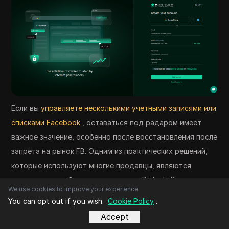
Если вы
управляете несколькими учетными записями или
списками Facebook
, оставаться под радаром имеет
важное значение, особенно после восстановления после
запрета на рынок FB. Одним из практических решений,
которые используют многие продавцы, являются
антидетектные браузеры, такие как Dicloak. Эти
We use cookies to improve your experience.
инструменты предназначены для того, чтобы помочь
You can opt out if you wish.
Cookie Policy
.
вам избежать помечения алгоритмами Facebook, что
Accept
является ключом к обеспечению безопасности вашей