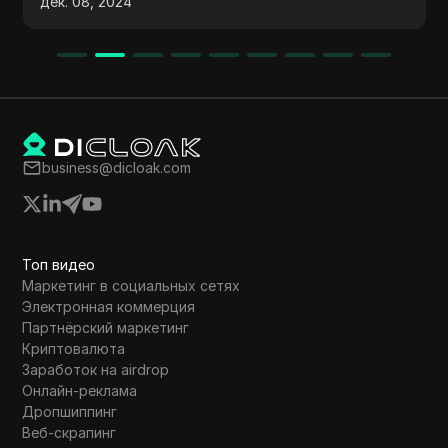
дек. 08, 2024
прогнозы цен, обмен токенов, мосты,
стейкинг и голосование. Зрителей
призывают принимать участие в контенте
для получения более подробной
информации.
business@dicloak.com
Топ видео
Маркетинг в социальных сетях
Электронная коммерция
Партнёрский маркетинг
Криптовалюта
Заработок на airdrop
Онлайн-реклама
Дропшиппинг
Веб-скрапинг