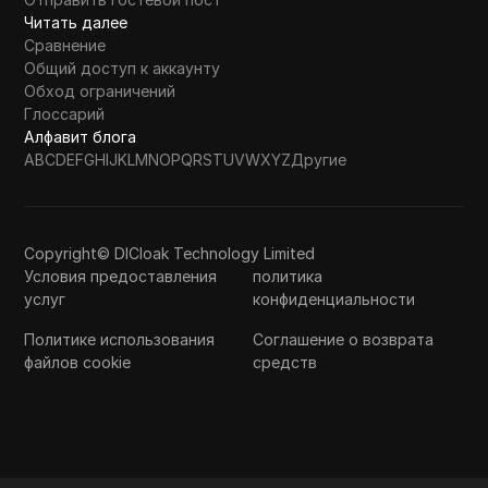
Читать далее
Сравнение
Общий доступ к аккаунту
Обход ограничений
Глоссарий
Алфавит блога
A
B
C
D
E
F
G
H
I
J
K
L
M
N
O
P
Q
R
S
T
U
V
W
X
Y
Z
Другие
Copyright© DICloak Technology Limited
Условия предоставления
политика
услуг
конфиденциальности
Политике использования
Соглашение о возврата
файлов cookie
средств