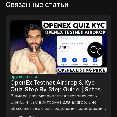
Связанные статьи
другие статьи
OpenEx Testnet Airdrop & Kyc
Quiz Step By Step Guide | Satoshi
Mining Oex Price, Withdrawal
В видео рассматривается тестовая сеть
(2024)
OpenX и KYC викторина для airdrop. Оно
объясняет план распределения, завершение
KYC викторины, получение тестовых USDT,