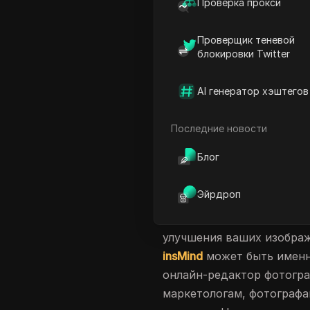
Проверка прокси
соображениями.
Совместн
может быть экономическ
Проверщик теневой
небольших команд или фр
блокировки Twitter
вы соблюдаете правила п
как приостановка аккаунт
AI генератор хэштегов
вы
совместное использова
командой, понимание рис
Последние новости
использования имеет реш
Блог
детали.
Можно ли делить
Эйрдроп
Если вы ищете интуитивн
улучшения ваших изображ
insMind
может быть именн
онлайн-редактор фотогра
маркетологам, фотографа