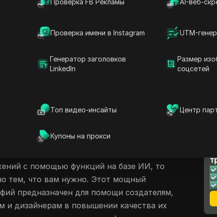
Проверка FB Рекламы
AI-веб-скр
ое использование вашего аккаунта insMind
и эффективным решением, особенно для
илансеров. Однако важно убедиться, что
Проверка имени в Instagram
UTM-генер
латформы, чтобы избежать таких проблем,
а. Независимо от того, рассматриваете ли
Генератор заголовков
Размер изо
LinkedIn
соцсетей
ние аккаунта insMind
для себя или с
ков и безопасного способа совместного
ающее значение. Давайте углубимся в
Топ видео-инсайты
Центр пар
ся аккаунтом insMind?
Купоны на прокси
Л
о понятный и эффективный инструмент для
т
ений с помощью функций на базе ИИ, то
о тем, что вам нужно. Этот мощный
фий предназначен для помощи создателям,
м и дизайнерам в повышении качества их