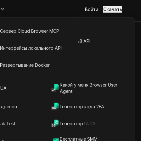
м
Войти
Скачать
Сервер Cloud Browser MCP
insMind:
туп к аккаунту
Открытый API
Интерфейсы локального API
стному
йс расширений
Развертывание Docker
Задать вопросы
Какой у меня Browser User
 UA
Agent
Открыть в ChatGPT
Copy Link
Задайте вопросы об этой странице
адресов
Генератор кода 2FA
Открыть в Claude
ak Test
Генератор UUID
Задайте вопросы об этой странице
Бесплатные SMM-