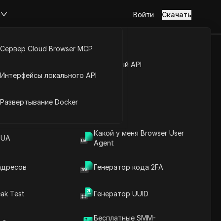
м
Войти
Скачать
Сервер Cloud Browser MCP
 Полное
туп к аккаунту
Открытый API
Интерфейсы локального API
м видео
йс расширений
Развертывание Docker
Задать вопросы
Какой у меня Browser User
 UA
Agent
Открыть в ChatGPT
Copy Link
Задайте вопросы об этой странице
адресов
Генератор кода 2FA
Открыть в Claude
ak Test
Генератор UUID
Задайте вопросы об этой странице
Бесплатные SMM-
Почему важны