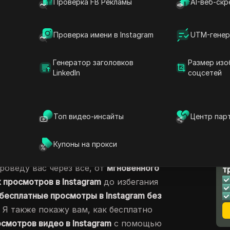
Проверка FB Рекламы
AI-веб-скр
ю изменить правила игры. Думайте об этом
к вашему контенту, чтобы больше людей
го и нажали кнопку воспроизведения.
Проверка имени в Instagram
UTM-генер
просмотры в Instagram бесплатно
? Вам не
Генератор заголовков
Размер изо
атное приложение для просмотров в
LinkedIn
соцсетей
ашивает всю вашу информацию или требует
Instagram, вход в систему не требуется
.
ы, такие как отслеживание тенденций,
Топ видео-инсайты
Центр пар
в подписи и публикация роликов в нужное
вам узнать
, как получить бесплатные
Купоны на прокси
ным способом.
Л
проведу вас через все, от
мгновенного
т
 просмотров в Instagram
до избегания
бесплатные просмотры в Instagram без
. Я также покажу вам, как бесплатно
смотров видео в Instagram
с помощью