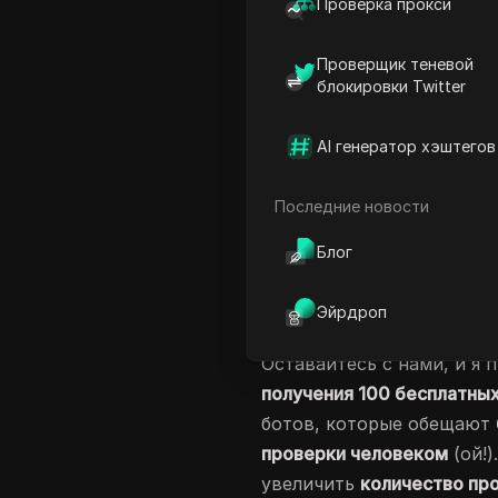
Проверка прокси
Instagram
могут полность
как о дружеском толчке 
Проверщик теневой
действительно увидели е
блокировки Twitter
Так как же получить
эти 
нужно схематичное
беспл
AI генератор хэштегов
Instagram
, которое запр
бесплатных просмотров в 
Последние новости
Нет. Есть законные совет
Блог
добавление пикантности 
время, которые помогут 
Эйрдроп
просмотры в Instagram
ум
Оставайтесь с нами, и я 
получения 100 бесплатных
ботов, которые обещают
проверки человеком
(ой!)
увеличить
количество про