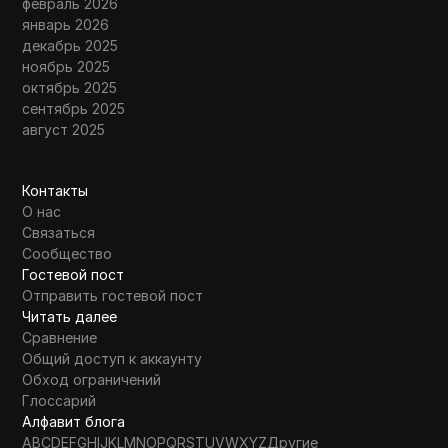
февраль 2026
январь 2026
декабрь 2025
ноябрь 2025
октябрь 2025
сентябрь 2025
август 2025
Контакты
О нас
Связаться
Сообщество
Гостевой пост
Отправить гостевой пост
Читать далее
Сравнение
Общий доступ к аккаунту
Обход ограничений
Глоссарий
Алфавит блога
A
B
C
D
E
F
G
H
I
J
K
L
M
N
O
P
Q
R
S
T
U
V
W
X
Y
Z
Другие