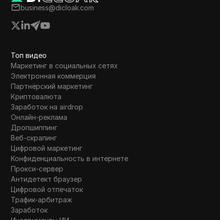
ладение Golden Shovel NFT и
business@dicloak.com
 участие. Он заканчивает
й ссылкой на биржу Bybit и
зрителей подписаться.
Топ видео
Маркетинг в социальных сетях
Электронная коммерция
Партнёрский маркетинг
Криптовалюта
Заработок на airdrop
Онлайн-реклама
Дропшиппинг
Веб-скрапинг
Цифровой маркетинг
Конфиденциальность в интернете
Прокси-сервер
Антидетект браузер
Цифровой отпечаток
Трафик-арбитраж
Заработок