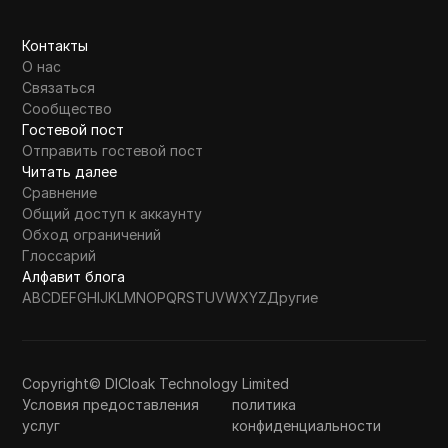
Контакты
О нас
Связаться
Сообщество
Гостевой пост
Отправить гостевой пост
Читать далее
Сравнение
Общий доступ к аккаунту
Обход ограничений
Глоссарий
Алфавит блога
A
B
C
D
E
F
G
H
I
J
K
L
M
N
O
P
Q
R
S
T
U
V
W
X
Y
Z
Другие
Copyright© DICloak Technology Limited
Условия предоставления
политика
услуг
конфиденциальности