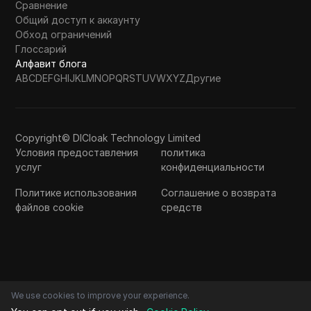
Сравнение
Общий доступ к аккаунту
Обход ограничений
Глоссарий
Алфавит блога
A
B
C
D
E
F
G
H
I
J
K
L
M
N
O
P
Q
R
S
T
U
V
W
X
Y
Z
Другие
Copyright© DICloak Technology Limited
Условия предоставления
политика
услуг
конфиденциальности
Политике использования
Соглашение о возврата
файлов cookie
средств
We use cookies to improve your experience.