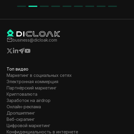
Telegram, подписка на Twitter,
предоставление адреса кошелька и
подписка на YouTube для увеличения
шансов на победу. Дополнительная
информация о продаже токенов, партнерах
и включение на бирже также включены.
business@dicloak.com
Топ видео
Маркетинг в социальных сетях
Электронная коммерция
Партнёрский маркетинг
Криптовалюта
Заработок на airdrop
Онлайн-реклама
Дропшиппинг
Веб-скрапинг
Цифровой маркетинг
Конфиденциальность в интернете