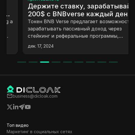
Держите ставку, зарабатывайте
200$ с BNBverse каждый день |
Генерируйте пассивный доход |
Токен BNB Verse предлагает возможность
Мгновенный вывод |
зарабатывать пассивный доход через
стейкинг и реферальные программы,
Доказательства показаны
используя технологии Binance Smart Chain.
дек. 17, 2024
Недавние положительные изменения на
рынке криптовалют, включая выдачу
первой крипто-лицензии в Португалии,
способствуют росту интереса к токену.
Инвесторы могут легко добавить токен в
свои кошельки и получать вознаграждения,
следуя простым шагам.
business@dicloak.com
Топ видео
Маркетинг в социальных сетях