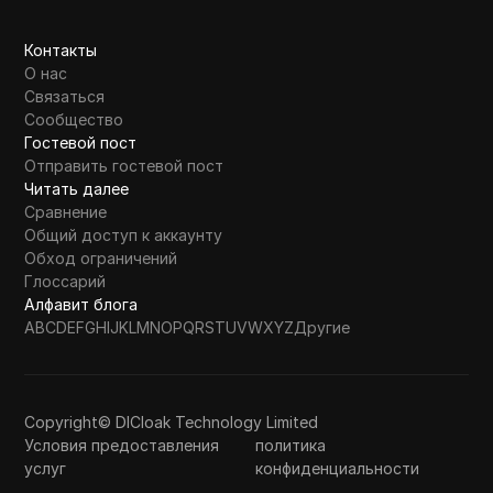
Контакты
О нас
Связаться
Сообщество
Гостевой пост
Отправить гостевой пост
Читать далее
Сравнение
Общий доступ к аккаунту
Обход ограничений
Глоссарий
Алфавит блога
A
B
C
D
E
F
G
H
I
J
K
L
M
N
O
P
Q
R
S
T
U
V
W
X
Y
Z
Другие
Copyright© DICloak Technology Limited
Условия предоставления
политика
услуг
конфиденциальности