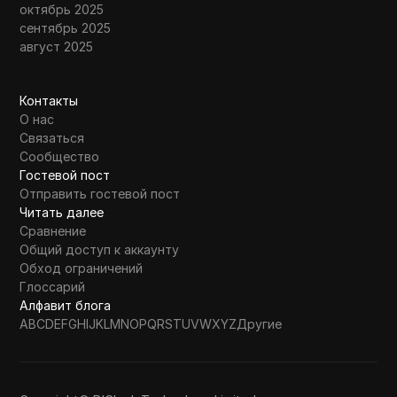
октябрь 2025
сентябрь 2025
август 2025
Контакты
О нас
Связаться
Сообщество
Гостевой пост
Отправить гостевой пост
Читать далее
Сравнение
Общий доступ к аккаунту
Обход ограничений
Глоссарий
Алфавит блога
A
B
C
D
E
F
G
H
I
J
K
L
M
N
O
P
Q
R
S
T
U
V
W
X
Y
Z
Другие