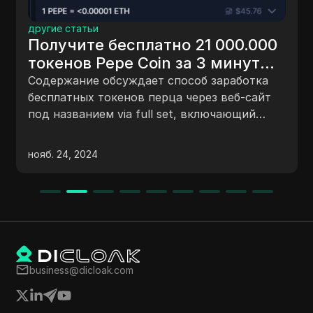
другие статьи
Получите бесплатно 21 000.000
токенов Pepe Coin за 3 минуты |
Бесплатные монеты Pepe
Содержание обсуждает способ заработка
бесплатных токенов перца через веб-сайт
под названием via full set, включающий
выполнение задач, таких как разгадывание
капч, клик по рекламе и участие в вызовах
нояб. 24, 2024
для накопления токенов. Видеоурок
демонстрирует шаги по заработку токенов
перца и предоставляет информацию об
использовании кошелька C для вывода
средств и транзакций.
business@dicloak.com