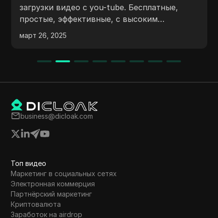
особ
агрузки видео с you-tube. Бесплатные,
инст
ростые, эффективные, с высоким
Улуч
ачеством загрузки и поддержкой русского
арт 26, 2025
нояб. 
огра
зыка.
инте
business@dicloak.com
Топ видео
Маркетинг в социальных сетях
Электронная коммерция
Партнёрский маркетинг
Криптовалюта
Заработок на airdrop