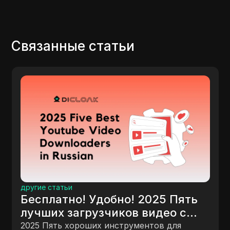
Связанные статьи
други
ругие статьи
Луч
есплатно! Удобно! 2025 Пять
кап
учших загрузчиков видео с
зна
туба на русском языке!
Прео
025 Пять хороших инструментов для