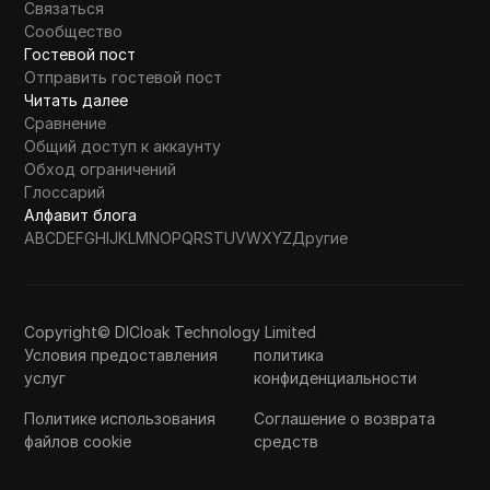
Связаться
Сообщество
Гостевой пост
Отправить гостевой пост
Читать далее
Сравнение
Общий доступ к аккаунту
Обход ограничений
Глоссарий
Алфавит блога
A
B
C
D
E
F
G
H
I
J
K
L
M
N
O
P
Q
R
S
T
U
V
W
X
Y
Z
Другие
Copyright© DICloak Technology Limited
Условия предоставления
политика
услуг
конфиденциальности
Политике использования
Соглашение о возврата
файлов cookie
средств