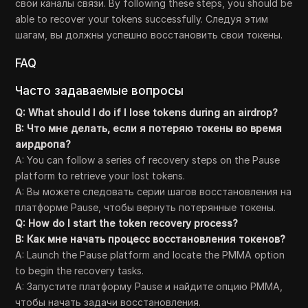
свои каналы связи. By following these steps, you should be
able to recover your tokens successfully. Следуя этим
шагам, вы должны успешно восстановить свои токены.
FAQ
Часто задаваемые вопросы
Q: What should I do if I lose tokens during an airdrop?
В: Что мне делать, если я потеряю токены во время
аирдропа?
A: You can follow a series of recovery steps on the Pause
platform to retrieve your lost tokens.
A: Вы можете следовать серии шагов восстановления на
платформе Pause, чтобы вернуть потерянные токены.
Q: How do I start the token recovery process?
В: Как мне начать процесс восстановления токенов?
A: Launch the Pause platform and locate the PMMA option
to begin the recovery tasks.
A: Запустите платформу Pause и найдите опцию PMMA,
чтобы начать задачи восстановления.