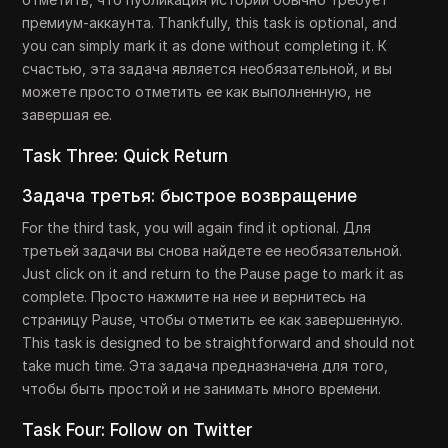
премиум-аккаунта. Thankfully, this task is optional, and
you can simply mark it as done without completing it. К
счастью, эта задача является необязательной, и вы
можете просто отметить ее как выполненную, не
завершая ее.
Task Three: Quick Return
Задача третья: быстрое возвращение
For the third task, you will again find it optional. Для
третьей задачи вы снова найдете ее необязательной.
Just click on it and return to the Pause page to mark it as
complete. Просто нажмите на нее и вернитесь на
страницу Pause, чтобы отметить ее как завершенную.
This task is designed to be straightforward and should not
take much time. Эта задача предназначена для того,
чтобы быть простой и не занимать много времени.
Task Four: Follow on Twitter