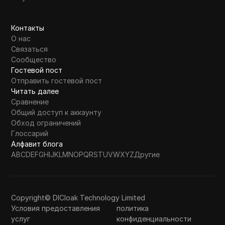
Контакты
О нас
Связаться
Сообщество
Гостевой пост
Отправить гостевой пост
Читать далее
Сравнение
Общий доступ к аккаунту
Обход ограничений
Глоссарий
Алфавит блога
A
B
C
D
E
F
G
H
I
J
K
L
M
N
O
P
Q
R
S
T
U
V
W
X
Y
Z
Другие
Copyright© DICloak Technology Limited
Условия предоставления
политика
услуг
конфиденциальности