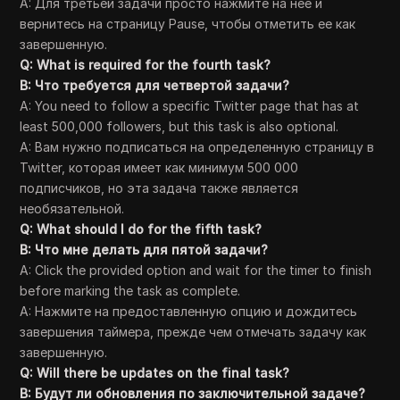
A: Для третьей задачи просто нажмите на нее и
вернитесь на страницу Pause, чтобы отметить ее как
завершенную.
Q: What is required for the fourth task?
В: Что требуется для четвертой задачи?
A: You need to follow a specific Twitter page that has at
least 500,000 followers, but this task is also optional.
A: Вам нужно подписаться на определенную страницу в
Twitter, которая имеет как минимум 500 000
подписчиков, но эта задача также является
необязательной.
Q: What should I do for the fifth task?
В: Что мне делать для пятой задачи?
A: Click the provided option and wait for the timer to finish
before marking the task as complete.
A: Нажмите на предоставленную опцию и дождитесь
завершения таймера, прежде чем отмечать задачу как
завершенную.
Q: Will there be updates on the final task?
В: Будут ли обновления по заключительной задаче?