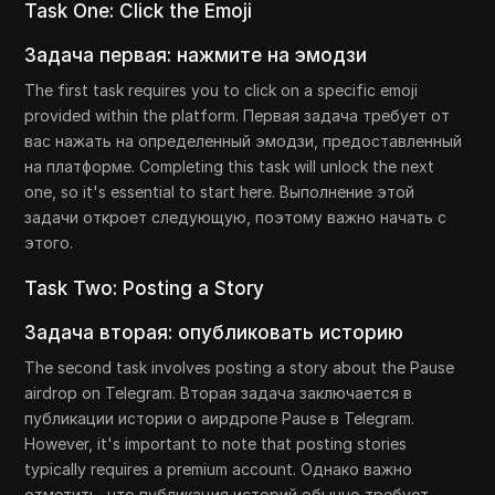
Task One: Click the Emoji
Задача первая: нажмите на эмодзи
The first task requires you to click on a specific emoji
provided within the platform. Первая задача требует от
вас нажать на определенный эмодзи, предоставленный
на платформе. Completing this task will unlock the next
one, so it's essential to start here. Выполнение этой
задачи откроет следующую, поэтому важно начать с
этого.
Task Two: Posting a Story
Задача вторая: опубликовать историю
The second task involves posting a story about the Pause
airdrop on Telegram. Вторая задача заключается в
публикации истории о аирдропе Pause в Telegram.
However, it's important to note that posting stories
typically requires a premium account. Однако важно
отметить, что публикация историй обычно требует