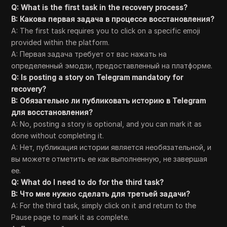
Q: What is the first task in the recovery process?
В: Какова первая задача в процессе восстановления?
A: The first task requires you to click on a specific emoji
provided within the platform.
A: Первая задача требует от вас нажать на
определенный эмодзи, предоставленный на платформе.
Q: Is posting a story on Telegram mandatory for
recovery?
В: Обязательно ли публиковать историю в Telegram
для восстановления?
A: No, posting a story is optional, and you can mark it as
done without completing it.
A: Нет, публикация истории является необязательной, и
вы можете отметить ее как выполненную, не завершая
ее.
Q: What do I need to do for the third task?
В: Что мне нужно сделать для третьей задачи?
A: For the third task, simply click on it and return to the
Pause page to mark it as complete.