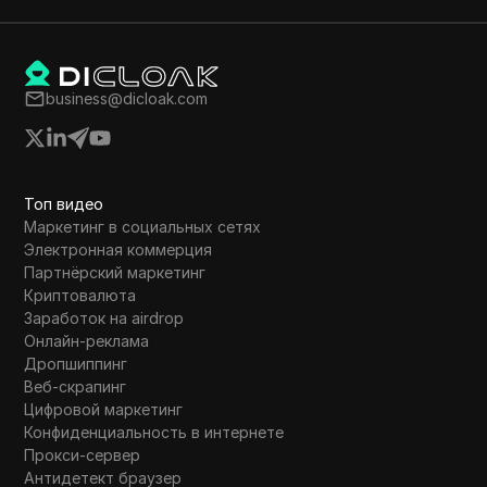
Процесс включает взаимодействие с
аккаунтом Twitter, выполнение задач в
Discord и использование Metamask для
транзакций кошелька.
business@dicloak.com
Топ видео
Маркетинг в социальных сетях
Электронная коммерция
Партнёрский маркетинг
Криптовалюта
Заработок на airdrop
Онлайн-реклама
Дропшиппинг
Веб-скрапинг
Цифровой маркетинг
Конфиденциальность в интернете
Прокси-сервер
Антидетект браузер