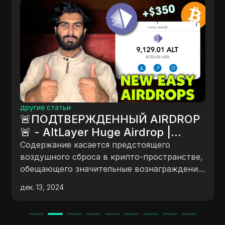
другие статьи
🚨ПОДТВЕРЖДЕННЫЙ AIRDROP
🚨 - AltLayer Huge Airdrop |
Altlayer Confirmed Crypto
Содержание касается предстоящего
Airdrop #cryptoairdroptoday
воздушного сброса в крипто-пространстве,
обещающего значительные вознаграждения
для участников. Видео предоставляет
дек. 13, 2024
пошаговое руководство о том, как
присоединиться к воздушному сбросу,
выполнить задания и запросить токены.