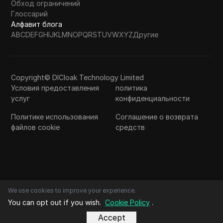
Обход ограничений
Глоссарий
Алфавит блога
A
B
C
D
E
F
G
H
I
J
K
L
M
N
O
P
Q
R
S
T
U
V
W
X
Y
Z
Другие
Copyright© DICloak Technology Limited
Условия предоставления
политика
услуг
конфиденциальности
Политике использования
Соглашение о возврата
файлов cookie
средств
We use cookies to improve your experience.
You can opt out if you wish.
Cookie Policy
.
Accept