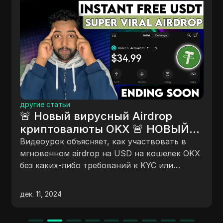
другие статьи
🚨 Новый вирусный Airdrop
криптовалюты OKX 🚨 НОВЫЙ
USDT КРИПТО AIRDROP
Видеоурок объясняет, как участвовать в
Руководство | Новая
мгновенном airdrop на USD на кошелек OKX
без каких-либо требований к KYC или
мгновенная криптовалютная
депозита. Процесс включает в себя
награда
подключение кошелька OKX, выполнение
дек. 11, 2024
задач в Twitter, взаимодействие с веб-
сайтом для получения таинственного ящика