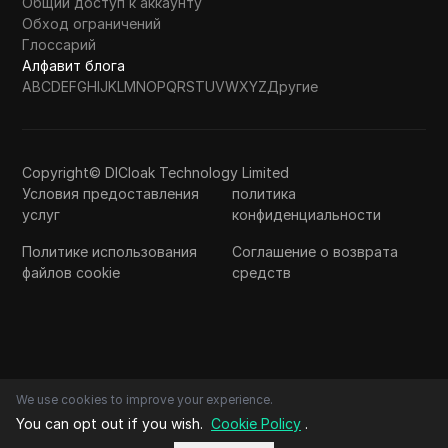
Общий доступ к аккаунту
Обход ограничений
Глоссарий
Алфавит блога
A
B
C
D
E
F
G
H
I
J
K
L
M
N
O
P
Q
R
S
T
U
V
W
X
Y
Z
Другие
Copyright© DICloak Technology Limited
Условия предоставления
политика
услуг
конфиденциальности
Политике использования
Соглашение о возврата
файлов cookie
средств
We use cookies to improve your experience.
You can opt out if you wish.
Cookie Policy
.