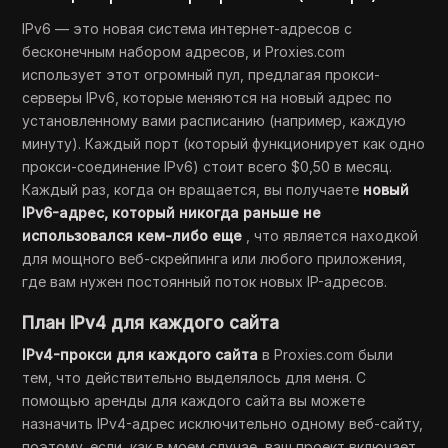
IPv6 — это новая система интернет-адресов с
бесконечным набором адресов, и Proxies.com
использует этот огромный пул, предлагая прокси-
серверы IPv6, которые меняются на новый адрес по
установленному вами расписанию (например, каждую
минуту). Каждый порт (который функционирует как одно
прокси-соединение IPv6) стоит всего $0,50 в месяц.
Каждый раз, когда он вращается, вы получаете
новый
IPv6-адрес, который никогда раньше не
использовался кем-либо еще
, что является находкой
для мощного веб-скрейпинга или любого приложения,
где вам нужен постоянный поток новых IP-адресов.
План IPv4 для каждого сайта
IPv4-прокси для каждого сайта
в Proxies.com были
тем, что действительно выделялось для меня. С
помощью аренды для каждого сайта вы можете
назначить IPv4-адрес исключительно одному веб-сайту,
поэтому, если, как в моем случае, ваш проект включает