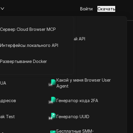
м
Войти
Скачать
Сервер Cloud Browser MCP
лю Rabby
туп к аккаунту
Открытый API
Интерфейсы локального API
шивайте
йс расширений
Развертывание Docker
Задать вопросы
Какой у меня Browser User
 UA
Agent
Открыть в ChatGPT
Copy Link
Задайте вопросы об этой странице
адресов
Генератор кода 2FA
Открыть в Claude
ak Test
Генератор UUID
Задайте вопросы об этой странице
Бесплатные SMM-