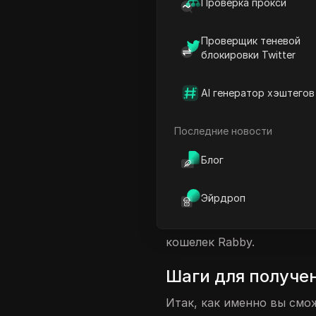
Проверка прокси
Установка и настройка ко
Проверщик теневой
Заработок баллов и бону
блокировки Twitter
Максимизация прибыли о
ЧаВо
AI генератор хэштегов
Введение в аирдр
Последние новости
Привет, ребята, добро по
Блог
Надеюсь, у вас все отлич
бесплатном аирдропе кош
Эйрдроп
и получить мгновенные ба
Это известный кошелек, и
кошелек Rabby.
Шаги для получен
Итак, как именно вы смо