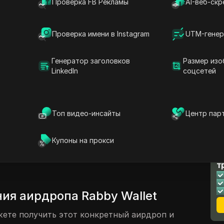
Проверка FB Рекламы
AI-веб-скр
шелька Rabbi Wallet
сы за рефералов
Проверка имени в Instagram
UTM-генер
т валидного аирдропа
Генератор заголовков
Размер изо
LinkedIn
соцсетей
оп Rabby Wallet
жаловать на мой канал Iron Crypto.
Топ видео-инсайты
Центр пар
но. В этой статье я расскажу вам о
елька, в котором вы можете участвовать
Купоны на прокси
ллы. За эти баллы вы получите аирдроп.
Л
 многие могли слышать о нем. Его зовут
т
ия аирдропа Rabby Wallet
жете получить этот конкретный аирдроп и