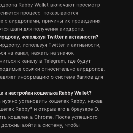
ирдропа Rabby Wallet включают просмотр
ясняется процесс, показываются
ые с аирдропами, причины их проведения,
ются шаги для получения аирдропа.
ирдропу, используя Twitter и активности?
ирдропу, используя Twitter и активности,
я на канал, нажать на значок
иться к каналу в Telegram, где будут
бходимые ссылки относительно аирдропов.
тавляет информацию о системе баллов для
ки и настройки кошелька Rabby Wallet?
а нужно установить кошелек Rabby, нажав
елек Rabby" и открыв его в браузере Q.
ить кошелек в Chrome. После успешного
 должны войти в систему, чтобы