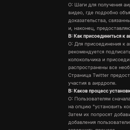
О: Шаги для получения а
видео, где подробно объ
доказательства, связанн
и, наконец, предоставля
В: Как присоединиться к а
О: Для присоединения к а
рекомендуется подписатьс
колокольчика и присоедин
распространены все нео
Страница Twitter предос
участия в аирдропе.
В: Каков процесс установ
О: Пользователям сначал
на опцию "установить кош
Затем их попросят добав
добавления пользователи