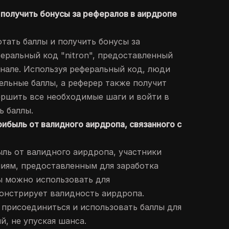
и получить бонусы за рефералов в аирдропе
отать баллы и получить бонусы за
феральный код "nitron", предоставленный
анале. Используя реферальный код, люди
ельные баллы, а реферер также получит
ершить все необходимые шаги и войти в
ь баллы.
рибыль от валидного аирдропа, связанного с
ыль от валидного аирдропа, участники
иям, предоставленным для заработка
ы можно использовать для
онстрирует валидность аирдропа.
присоединиться и использовать баллы для
й, не упуская шанса.