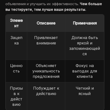
объявления и улучшить их эффективность.
Чем больше
вы тестируете, тем лучше ваши результаты.
Элеме
Описание
Примечания
нт
Зацеп
Привлекает
Должна быть
ка
внимание
яркой и
запоминающей
ся
Ценно
Объясняет
Фокус на
сть
уникальность
выгодах для
предложения
клиента
Призы
Побуждает к
Четкий и
в к
действию
ясный
дейст
вию