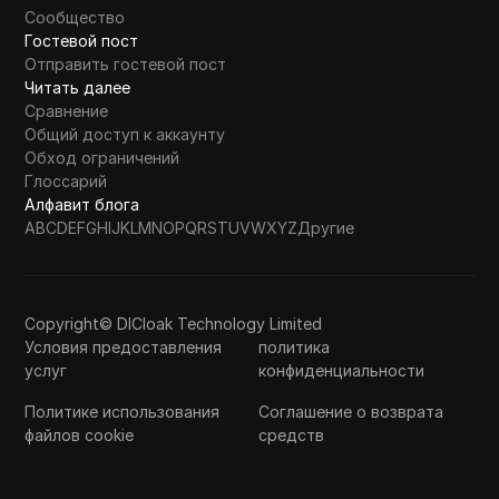
Сообщество
Гостевой пост
Отправить гостевой пост
Читать далее
Сравнение
Общий доступ к аккаунту
Обход ограничений
Глоссарий
Алфавит блога
A
B
C
D
E
F
G
H
I
J
K
L
M
N
O
P
Q
R
S
T
U
V
W
X
Y
Z
Другие
Copyright© DICloak Technology Limited
Условия предоставления
политика
услуг
конфиденциальности
Политике использования
Соглашение о возврата
файлов cookie
средств