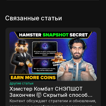
Связанные статьи
другие статьи
FREE мгнове
Комбат СНЭПШОТ
Airdrop | Об
🤯 Скрытый способ
снятий $Defi 
му зарабатывать
Содержание обсу
дает стратегии и обновления,