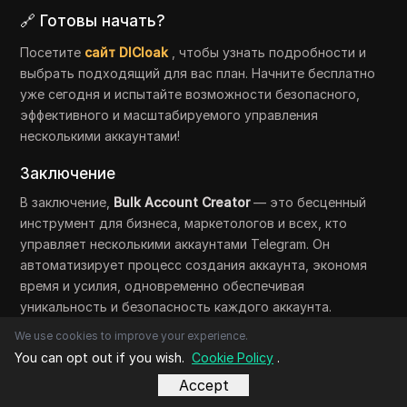
🔗 Готовы начать?
Посетите
сайт DICloak
, чтобы узнать подробности и
выбрать подходящий для вас план. Начните бесплатно
уже сегодня и испытайте возможности безопасного,
эффективного и масштабируемого управления
несколькими аккаунтами!
Заключение
В заключение,
Bulk Account Creator
— это бесценный
инструмент для бизнеса, маркетологов и всех, кто
управляет несколькими аккаунтами Telegram. Он
автоматизирует процесс создания аккаунта, экономя
время и усилия, одновременно обеспечивая
уникальность и безопасность каждого аккаунта.
Понимая, как работает создатель
крупных аккаунтов в
We use cookies to improve your experience.
Telegram
, изучая ключевые функции и следуя
You can opt out if you wish.
Cookie Policy
.
юридическим и безопасным рекомендациям, вы
Accept
сможете эффективно использовать эти инструменты