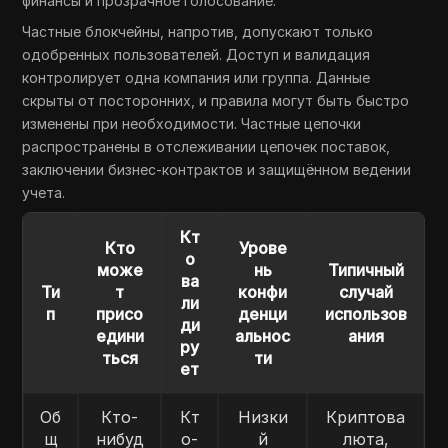
финансы и прозрачное голосование.
Частные блокчейны, напротив, допускают только
одобренных пользователей. Доступ и валидация
контролирует одна компания или группа. Данные
скрыты от посторонних, и правила могут быть быстро
изменены при необходимости. Частные цепочки
распространены в отслеживании цепочек поставок,
заключении бизнес-контрактов и защищённом ведении
учета.
Кт
Кто
Урове
о
може
нь
Типичный
ва
Ти
т
конфи
случай
ли
п
присо
денци
использов
ди
едини
альнос
ания
ру
ться
ти
ет
Об
Кто-
Кт
Низки
Криптова
щ
нибуд
о-
й
люта,