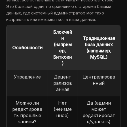
Это большой сдвиг по сравнению с старыми базами
данных, где системный администратор мог тихо
исправлять или вмешиваться в ваши данные.
Блокчей
н
Традиционная
(наприм
база данных
Особенности
ер,
(например,
Биткоин
MySQL)
)
Управление
Децент
Централизова
рализов
нный
анная
Можно ли
Нет
Да (админ
редактирова
(неизме
может
ть прошлые
нное)
редактироват
записи?
ь/удалять)