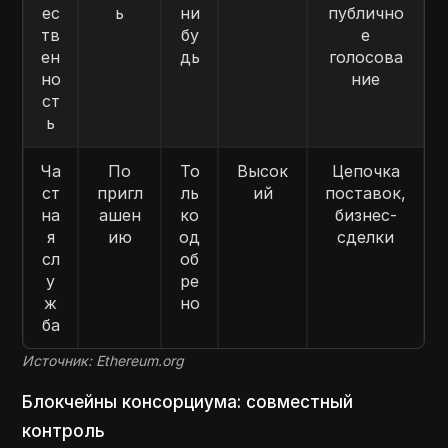
ес
ь
ни
публично
тв
бу
е
ен
дь
голосова
но
ние
ст
ь
Ча
По
То
Высок
Цепочка
ст
пригл
ль
ий
поставок,
на
ашен
ко
бизнес-
я
ию
од
сделки
сл
об
у
ре
ж
но
ба
Источник: Ethereum.org
Блокчейны консорциума: совместный
контроль