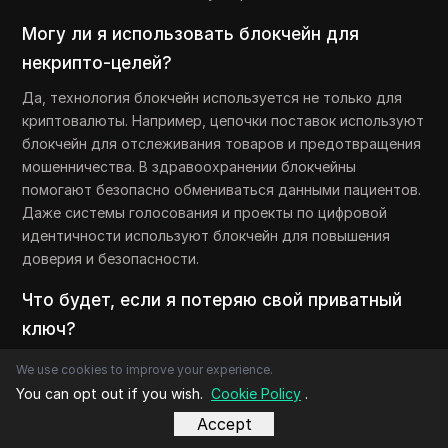
Могу ли я использовать блокчейн для
некрипто-целей?
Да, технология блокчейн используется не только для
криптовалюты. Например, цепочки поставок используют
блокчейн для отслеживания товаров и предотвращения
мошенничества. В здравоохранении блокчейны
помогают безопасно обмениваться данными пациентов.
Даже системы голосования и проекты по цифровой
идентичности используют блокчейн для повышения
доверия и безопасности.
Что будет, если я потеряю свой приватный
ключ?
Если вы теряете приватный ключ, вы теряете доступ к
We use cookies to improve your experience.
своему блокчейн-аккаунту и всем средствам, которые
You can opt out if you wish.
Cookie Policy
.
он хранит. Нет способа сбросить или восстановить
Accept
ключ, потому что блокчейн разработан как безопасный