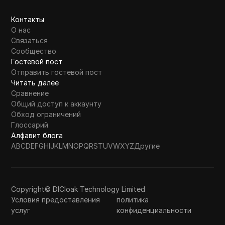
Контакты
О нас
Связаться
Сообщество
Гостевой пост
Отправить гостевой пост
Читать далее
Сравнение
Общий доступ к аккаунту
Обход ограничений
Глоссарий
Алфавит блога
A
B
C
D
E
F
G
H
I
J
K
L
M
N
O
P
Q
R
S
T
U
V
W
X
Y
Z
Другие
Copyright© DICloak Technology Limited
Условия предоставления
политика
услуг
конфиденциальности