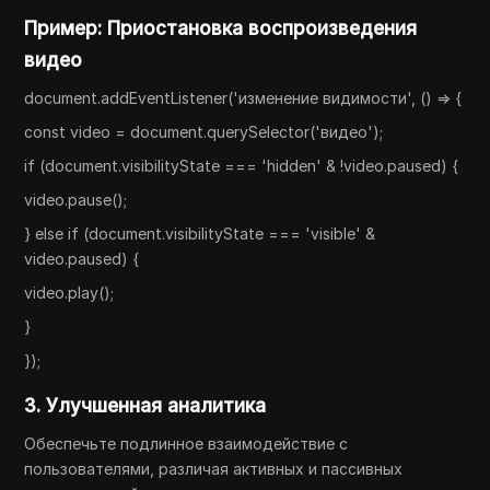
Пример: Приостановка воспроизведения
видео
document.addEventListener('изменение видимости', () => {
const video = document.querySelector('видео');
if (document.visibilityState === 'hidden' & !video.paused) {
video.pause();
} else if (document.visibilityState === 'visible' &
video.paused) {
video.play();
}
});
3. Улучшенная аналитика
Обеспечьте подлинное взаимодействие с
пользователями, различая активных и пассивных