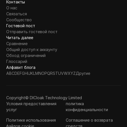
Контакты
О нас
Связаться
Сообщество
Гостевой пост
Отправить гостевой пост
Читать далее
Сравнение
Общий доступ к аккаунту
Обход ограничений
Глоссарий
Алфавит блога
A
B
C
D
E
F
G
H
I
J
K
L
M
N
O
P
Q
R
S
T
U
V
W
X
Y
Z
Другие
Copyright© DICloak Technology Limited
Условия предоставления
политика
услуг
конфиденциальности
Политике использования
Соглашение о возврата
файлов cookie
средств