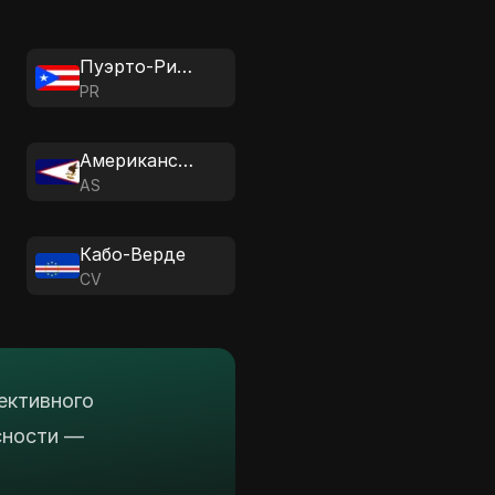
Пуэрто-Рико
PR
Американское Самоа
AS
Кабо-Верде
CV
ективного
сности —