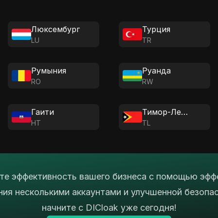
Люксембург
Турция
LU
TR
Румыния
Руанда
RO
RW
Гаити
Тимор-Лешти
HT
TL
е эффективность вашего бизнеса с помощью эфф
ния несколькими аккаунтами и улучшенной безопа
начните с DICloak уже сегодня!