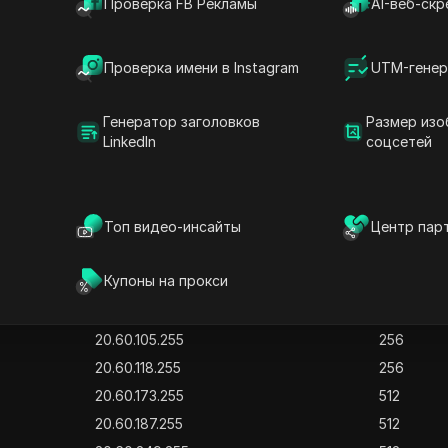
20.47.10.255
256
Проверка FB Рекламы
AI-веб-скр
20.47.12.255
256
20.47.66.255
256
Проверка имени в Instagram
UTM-генер
20.47.99.255
256
20.47.101.255
256
Генератор заголовков
Размер изо
LinkedIn
соцсетей
20.48.127.255
32768
13.32.55.255
2048
13.32.61.255
512
Топ видео-инсайты
Центр пар
13.32.96.255
256
13.32.107.255
256
Купоны на прокси
13.32.139.255
256
20.60.12.255
256
20.60.105.255
256
20.60.118.255
256
20.60.173.255
512
20.60.187.255
512