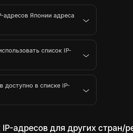
23.27.229.255
256
23.32.13.255
512
IP-адресов Японии адреса
спользовать список IP-
в доступно в списке IP-
 IP-адресов для других стран/р