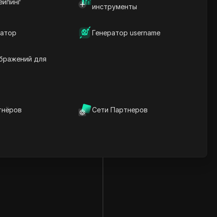
ейпинг
инструменты
атор
Генератор username
бражений для
тнёров
Сети Партнеров