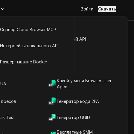
м
Войти
Скачать
Сервер Cloud Browser MCP
туп к аккаунту
Открытый API
Интерфейсы локального API
н IP-адресов
йс расширений
Развертывание Docker
лный список IP-адресов и
ждый диапазон адресов и
сов.
Какой у меня Browser User
 UA
Agent
ации
адресов
Генератор кода 2FA
Download
ak Test
Генератор UUID
во
Бесплатные SMM-