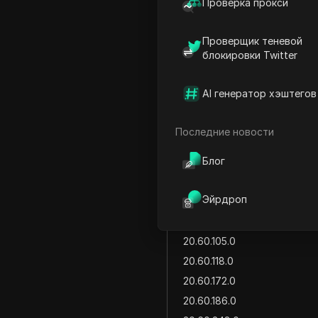
20.47.10.0
Проверка прокси
20.47.12.0
Проверщик теневой
20.47.66.0
блокировки Twitter
20.47.99.0
20.47.101.0
AI генератор хэштегов
20.48.0.0
13.32.48.0
Последние новости
13.32.60.0
Блог
13.32.96.0
13.32.107.0
Эйрдроп
13.32.139.0
20.60.12.0
20.60.105.0
20.60.118.0
20.60.172.0
20.60.186.0