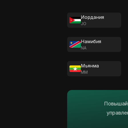
Иордания
JO
Намибия
NA
Мьянма
MM
Повышайт
управле