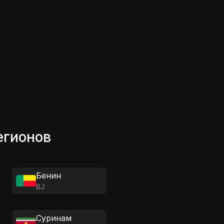
егионов
Бенин
BJ
Суринам