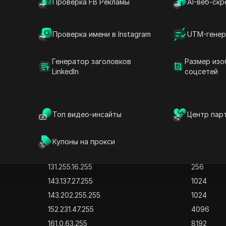
Проверка FB Рекламы
AI-веб-скр
45.182.142.255
256
45.238.31.255
1024
Проверка имени в Instagram
UTM-генер
57.74.75.255
1024
57.75.191.255
4096
Генератор заголовков
Размер изо
66.178.59.255
256
LinkedIn
соцсетей
66.178.85.255
256
138.117.7.255
1024
138.185.31.255
1024
Топ видео-инсайты
Центр пар
138.185.107.255
1024
138.97.163.255
1024
Купоны на прокси
131.196.35.255
256
131.255.16.255
256
143.137.27.255
1024
143.202.255.255
1024
152.231.47.255
4096
161.0.63.255
8192