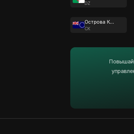
DZ
Острова Кука
CK
Повышайт
управле