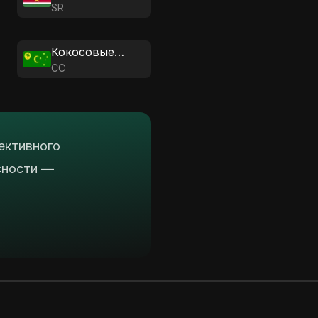
SR
Кокосовые острова
CC
ективного
сности —