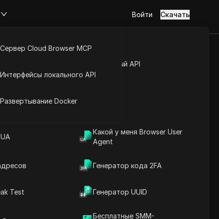
м
Войти
Скачать
Сервер Cloud Browser MCP
туп к аккаунту
Открытый API
Интерфейсы локального API
адресов
йс расширений
Развертывание Docker
чая полный список IP-
пировать каждый диапазон
-адресов.
Какой у меня Browser User
 UA
Agent
Download
адресов
Генератор кода 2FA
во
ak Test
Генератор UUID
Бесплатные SMM-