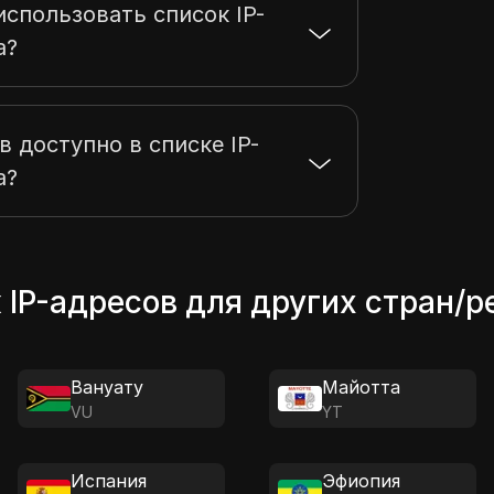
спользовать список IP-
а?
в доступно в списке IP-
а?
 IP-адресов для других стран/р
Вануату
Майотта
VU
YT
Испания
Эфиопия