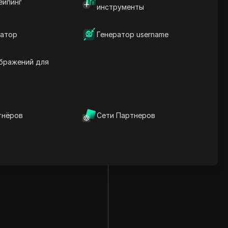
ейпинг
инструменты
атор
Генератор username
бражений для
тнёров
Сети Партнеров